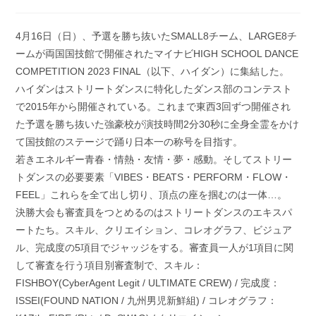
稿
開
カ
日:
テ
4月16日（日）、予選を勝ち抜いたSMALL8チーム、LARGE8チ
ゴ
ームが両国国技館で開催されたマイナビHIGH SCHOOL DANCE
リ
ー:
COMPETITION 2023 FINAL（以下、ハイダン）に集結した。
ハイダンはストリートダンスに特化したダンス部のコンテスト
で2015年から開催されている。これまで東西3回ずつ開催され
た予選を勝ち抜いた強豪校が演技時間2分30秒に全身全霊をかけ
て国技館のステージで踊り日本一の称号を目指す。
若きエネルギー⻘春・情熱・友情・夢・感動。そしてストリー
トダンスの必要要素「VIBES・BEATS・PERFORM・FLOW・
FEEL」これらを全て出し切り、頂点の座を掴むのは一体…。
決勝大会も審査員をつとめるのはストリートダンスのエキスパ
ートたち。スキル、クリエイション、コレオグラフ、ビジュア
ル、完成度の5項目でジャッジをする。審査員一人が1項目に関
して審査を行う項目別審査制で、スキル：
FISHBOY(CyberAgent Legit / ULTIMATE CREW) / 完成度：
ISSEI(FOUND NATION / 九州男児新鮮組) / コレオグラフ：