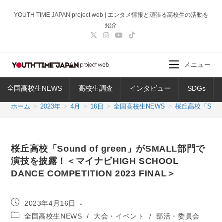
コ
YOUTH TIME JAPAN project web | エンタメ情報と頑張る高校生の活動を
ン
紹介
テ
ン
ツ
メニュー
へ
ス
全国高校生NEWS
高校生調査
インタビュー
SDGs
キ
ッ
ホーム
>
2023年
>
4月
>
16日
>
全国高校生NEWS
>
桜丘高校「Sound
プ
桜丘高校「Sound of green」がSMALL部門で
演技を披露！＜マイナビHIGH SCHOOL
DANCE COMPETITION 2023 FINAL＞
投
2023年4月16日
稿
投
全国高校生NEWS
/
大会・イベント
/
部活・委員会
公