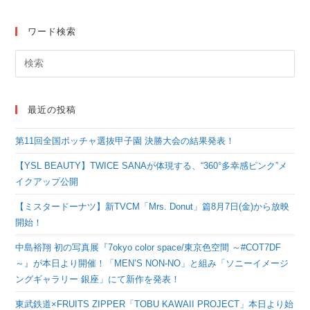
ワード検索
最近の投稿
第11回全国ボッチャ選抜甲子園 決勝大会の結果発表！
【YSL BEAUTY】TWICE SANAが体現する、“360°多幸感ピンク”メ
イクアップ公開
【ミスタードーナツ】新TVCM「Mrs. Donut」篇8月7日(金)から放映
開始！
中島裕翔 初の写真展『7okyo color space/東京色空間 ～#COT7DF
～』が本日より開催！「MEN’S NON-NO」と組み「ソニーイメージ
ングギャラリー 銀座」にて新作を発表！
東武鉄道×FRUITS ZIPPER「TOBU KAWAII PROJECT」本日より始