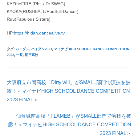
KAZtheFIRE (Rht. / Dr.SWAG)
KYOKA(RUSHBALL/RedBull Dancer)
Ruu(Fabulous Sisters)
HP:
https://hidan.dancealive.tv
タグ
:
ハイダン
,
ハイダン2023
,
マイナビHIGH SCHOOL DANCE COMPETITION
2023
,
一覧
,
桜丘高校
そ
大阪府立市岡高校「Dirty will」がSMALL部門で演技を披
の
他
露！＜マイナビHIGH SCHOOL DANCE COMPETITION
の
2023 FINAL＞
記
事
を
仙台城南高校「FLAMEB」がSMALL部門で演技を披
読
露！＜マイナビHIGH SCHOOL DANCE COMPETITION
む
2023 FINAL＞