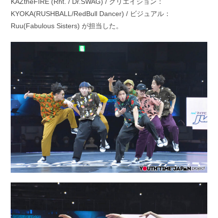
KAZtheFIRE (Rht. / Dr.SWAG) / クリエイション：
KYOKA(RUSHBALL/RedBull Dancer) / ビジュアル：
Ruu(Fabulous Sisters) が担当した。