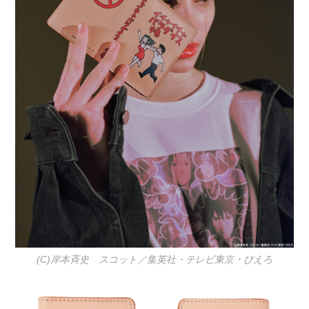
(C)岸本斉史 スコット／集英社・テレビ東京・ぴえろ