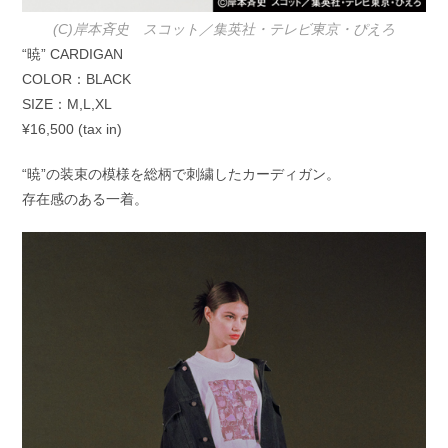
(C)岸本斉史 スコット／集英社・テレビ東京・ぴえろ
“暁” CARDIGAN
COLOR：BLACK
SIZE：M,L,XL
¥16,500 (tax in)
“暁”の装束の模様を総柄で刺繍したカーディガン。
存在感のある一着。