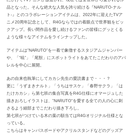
品となった。そんな絶大な人気を誇り続ける『NARUTO-ナル
ト-』とのコラボレーションアイテムは、2022年に迎えたTVア
ニメ20周年記念として、R4Gならではの着眼点で世界観をピッ
クアップ。長い間作品を愛し続けるファンの皆様にグッとくる
ような様々なアイテムをラインナップした。
アイテムは”NARUTO”を一着で象徴するスタジアムジャンパー
や、「“暁”」「尾獣」にスポットライトをあてたこだわりのアパ
レルを中心に展開。
あの自来也執筆にしてカカシ先生の愛読書まで・・・？
更に「うずまきナルト」「うちはサスケ」「春野サクラ」「は
たけカカシ」ら第七班の集合写真をR4G仕様にオマージュした
描きおろしイラストは、”NARUTO”を愛する全ての人の心に刺
さるよう細部までこだわり描き下ろし。
第七班がつけている木の葉の額当てはR4Gオリジナル仕様とな
っている。
こちらはキャンバスボードやアクリルスタンドなどのグッズア