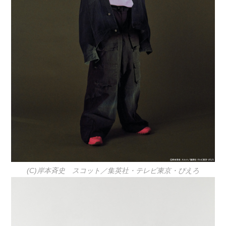
(C)岸本斉史 スコット／集英社・テレビ東京・ぴえろ