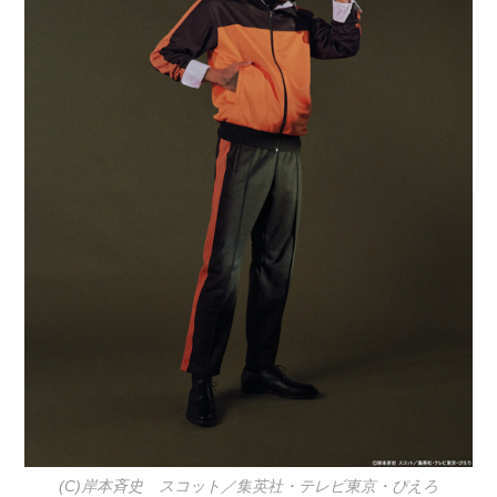
(C)岸本斉史 スコット／集英社・テレビ東京・ぴえろ