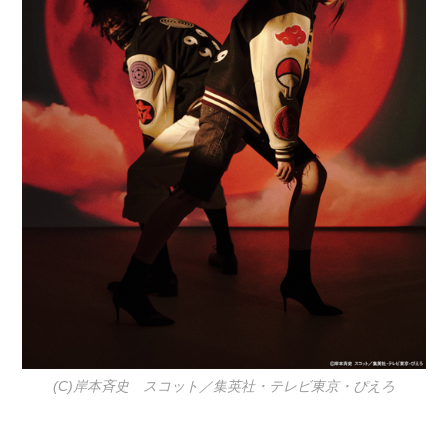
(C)岸本斉史 スコット／集英社・テレビ東京・ぴえろ