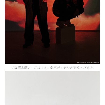
(C)岸本斉史 スコット／集英社・テレビ東京・ぴえろ