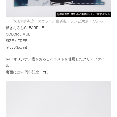
(C)岸本斉史 スコット／集英社・テレビ東京・ぴえろ
描きおろしCLEARFILE
COLOR：MULTI
SIZE：FREE
￥550(tax in)
R4Gオリジナル描きおろしイラストを使用したクリアファイ
ル。
裏面には20周年記念ロゴ。