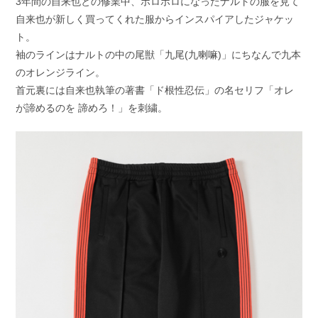
3年間の自来也との修業中、ボロボロになったナルトの服を見て
自来也が新しく買ってくれた服からインスパイアしたジャケッ
ト。
袖のラインはナルトの中の尾獣「九尾(九喇嘛)」にちなんで九本
のオレンジライン。
首元裏には自来也執筆の著書「ド根性忍伝」の名セリフ「オレ
が諦めるのを 諦めろ！」を刺繍。