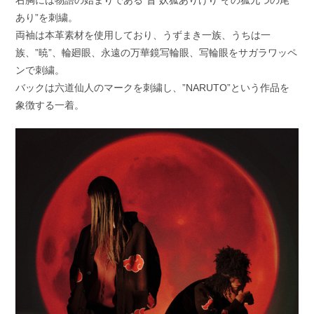
あり”を刺繍。
両袖は本革素材を使用しており、うずまき一族、うちは一
族、”暁”、輪廻眼、永遠の万華鏡写輪眼、写輪眼をサガラワッペ
ンで刺繍。
バックは六道仙人のマークを刺繍し、”NARUTO”という作品を
象徴する一着。