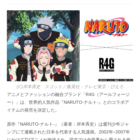
日:
テ
ゴ
リ
ー:
(C)岸本斉史 スコット／集英社・テレビ東京・ぴえろ
アニメとファッションの融合ブランド「R4G（アールフォージ
ー）」は、世界的人気作品『NARUTO-ナルト-』とのコラボア
イテムの発売を決定した。
原作『NARUTO-ナルト-』（著者：岸本斉史）は週刊少年ジャ
ンプにて連載された日本を代表する人気漫画。2002年~2007年
にかけてTVアニメが放送され、現在では全世界から愛される作