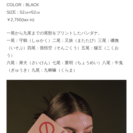
COLOR：BLACK
SIZE：52㎝×52㎝
￥2,750(tax in)
一尾から九尾までの尾獣をプリントしたバンダナ。
一尾：守鶴（しゅかく）二尾：又旅（またたび）三尾：磯撫
（いそぶ）四尾：孫悟空（そんごくう）五尾：穆王（こくお
う）
六尾：犀犬（さいけん）七尾：重明（ちょうめい）八尾：牛鬼
（ぎゅうき）九尾：九喇嘛（くらま）