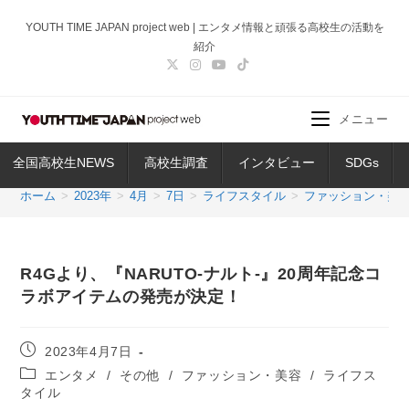
コ
YOUTH TIME JAPAN project web | エンタメ情報と頑張る高校生の活動を
ン
紹介
テ
ン
ツ
メニュー
へ
ス
全国高校生NEWS
高校生調査
インタビュー
SDGs
キ
ッ
ホーム
>
2023年
>
4月
>
7日
>
ライフスタイル
>
ファッション・美
プ
R4Gより、『NARUTO-ナルト-』20周年記念コ
ラボアイテムの発売が決定！
投
2023年4月7日
稿
投
エンタメ
/
その他
/
ファッション・美容
/
ライフス
公
稿
タイル
開
カ