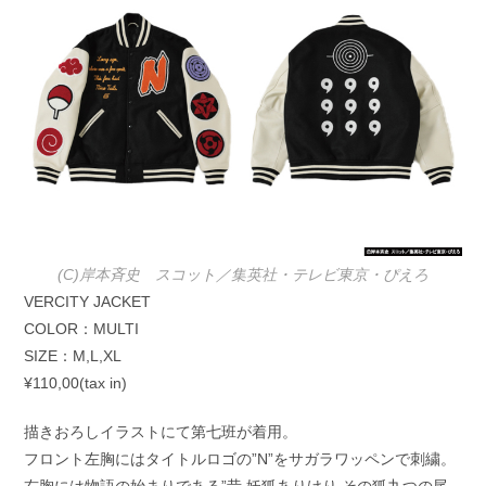
(C)岸本斉史 スコット／集英社・テレビ東京・ぴえろ
VERCITY JACKET
COLOR：MULTI
SIZE：M,L,XL
¥110,00(tax in)
描きおろしイラストにて第七班が着用。
フロント左胸にはタイトルロゴの”N”をサガラワッペンで刺繍。
右胸には物語の始まりである”昔 妖狐ありけり その狐九つの尾