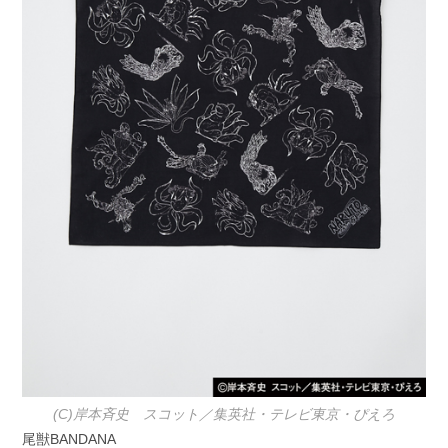
(C)岸本斉史 スコット／集英社・テレビ東京・ぴえろ
尾獣BANDANA