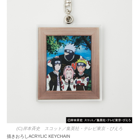
(C)岸本斉史 スコット／集英社・テレビ東京・ぴえろ
描きおろしACRYLIC KEYCHAIN