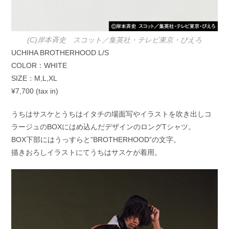
(C)岸本斉史 スコット／集英社・テレビ東京・ぴえろ
UCHIHA BROTHERHOOD L/S
COLOR：WHITE
SIZE：M,L,XL
¥7,700 (tax in)
うちはサスケとうちはイタチの場面写やイラストを吹き出しコ
ラージュのBOXにはめ込んだデザインのロングTシャツ。
BOX下部にはうっすらと”BROTHERHOOD”の文字。
描きおろしイラストにてうちはサスケが着用。