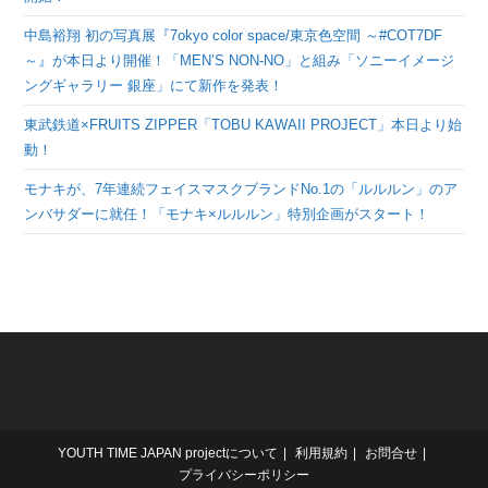
中島裕翔 初の写真展『7okyo color space/東京色空間 ～#COT7DF
～』が本日より開催！「MEN’S NON-NO」と組み「ソニーイメージ
ングギャラリー 銀座」にて新作を発表！
東武鉄道×FRUITS ZIPPER「TOBU KAWAII PROJECT」本日より始
動！
モナキが、7年連続フェイスマスクブランドNo.1の「ルルルン」のア
ンバサダーに就任！「モナキ×ルルルン」特別企画がスタート！
YOUTH TIME JAPAN projectについて
利用規約
お問合せ
プライバシーポリシー