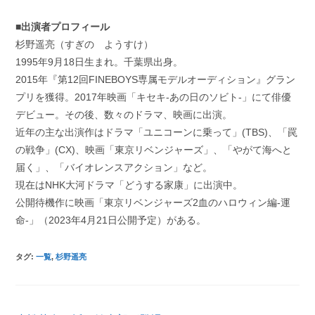
■出演者プロフィール
杉野遥亮（すぎの ようすけ）
1995年9月18日生まれ。千葉県出身。
2015年『第12回FINEBOYS専属モデルオーディション』グラン
プリを獲得。2017年映画「キセキ-あの日のソビト-」にて俳優
デビュー。その後、数々のドラマ、映画に出演。
近年の主な出演作はドラマ「ユニコーンに乗って」(TBS)、「罠
の戦争」(CX)、映画「東京リベンジャーズ」、「やがて海へと
届く」、「バイオレンスアクション」など。
現在はNHK大河ドラマ「どうする家康」に出演中。
公開待機作に映画「東京リベンジャーズ2血のハロウィン編-運
命-」（2023年4月21日公開予定）がある。
タグ
:
一覧
,
杉野遥亮
そ