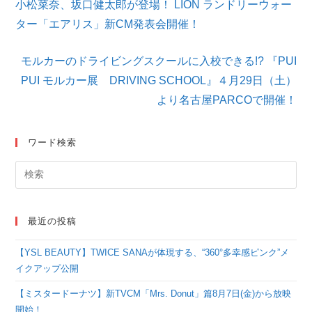
小松菜奈、坂口健太郎が登場！ LION ランドリーウォー
の
他
ター「エアリス」新CM発表会開催！
の
記
モルカーのドライビングスクールに入校できる!? 『PUI
事
を
PUI モルカー展 DRIVING SCHOOL』４月29日（土）
読
より名古屋PARCOで開催！
む
ワード検索
最近の投稿
【YSL BEAUTY】TWICE SANAが体現する、“360°多幸感ピンク”メ
イクアップ公開
【ミスタードーナツ】新TVCM「Mrs. Donut」篇8月7日(金)から放映
開始！