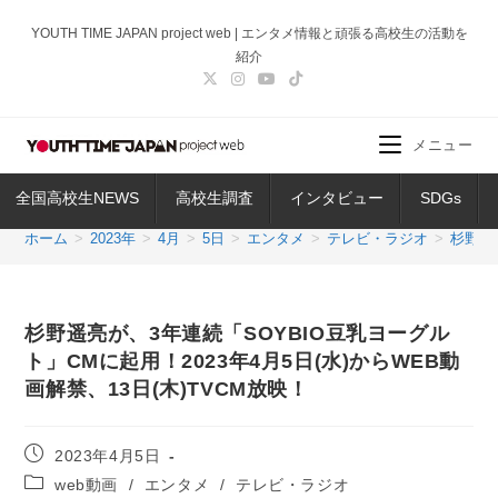
コ
YOUTH TIME JAPAN project web | エンタメ情報と頑張る高校生の活動を
ン
紹介
テ
ン
ツ
メニュー
へ
ス
全国高校生NEWS
高校生調査
インタビュー
SDGs
キ
ッ
ホーム
>
2023年
>
4月
>
5日
>
エンタメ
>
テレビ・ラジオ
>
杉野遥
プ
杉野遥亮が、3年連続「SOYBIO豆乳ヨーグル
ト」CMに起用！2023年4月5日(水)からWEB動
画解禁、13日(木)TVCM放映！
投
2023年4月5日
稿
投
web動画
/
エンタメ
/
テレビ・ラジオ
公