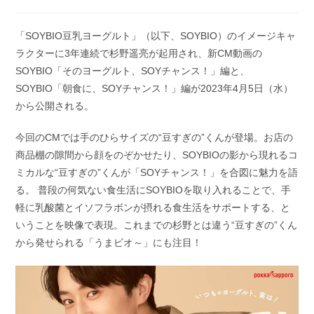
稿
開
カ
日:
テ
「SOYBIO豆乳ヨーグルト」（以下、SOYBIO）のイメージキャ
ゴ
ラクターに3年連続で杉野遥亮が起用され、新CM動画の
リ
ー:
SOYBIO「そのヨーグルト、SOYチャンス！」編と、
SOYBIO「朝食に、SOYチャンス！」編が2023年4月5日（水）
から公開される。
今回のCMでは手のひらサイズの“豆すぎの”くんが登場。お店の
商品棚の隙間から顔をのぞかせたり、SOYBIOの影から現れるコ
ミカルな“豆すぎの”くんが「SOYチャンス！」を合図に魅力を語
る。 普段の何気ない食生活にSOYBIOを取り入れることで、手
軽に乳酸菌とイソフラボンが摂れる食生活をサポートする、と
いうことを映像で表現。これまでの杉野とは違う“豆すぎの”くん
から発せられる「うまビオ～」にも注目！