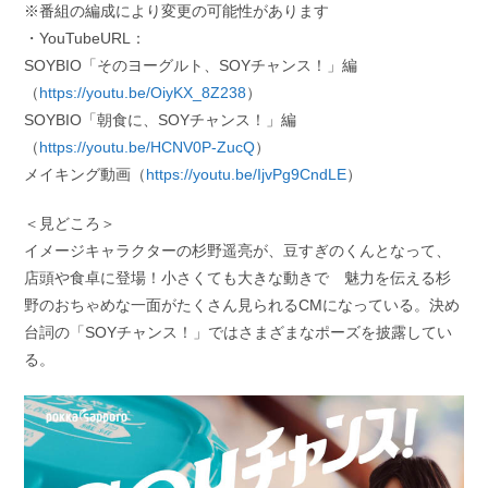
※番組の編成により変更の可能性があります
・YouTubeURL：
SOYBIO「そのヨーグルト、SOYチャンス！」編
（
https://youtu.be/OiyKX_8Z238
）
SOYBIO「朝食に、SOYチャンス！」編
（
https://youtu.be/HCNV0P-ZucQ
）
メイキング動画（
https://youtu.be/IjvPg9CndLE
）
＜見どころ＞
イメージキャラクターの杉野遥亮が、豆すぎのくんとなって、
店頭や食卓に登場！小さくても大きな動きで 魅力を伝える杉
野のおちゃめな一面がたくさん見られるCMになっている。決め
台詞の「SOYチャンス！」ではさまざまなポーズを披露してい
る。