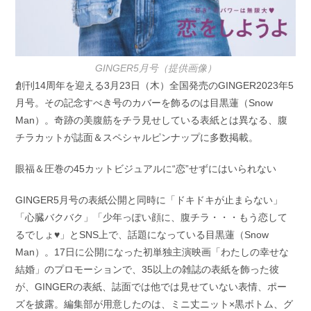
GINGER5月号（提供画像）
創刊14周年を迎える3月23日（木）全国発売のGINGER2023年5
月号。その記念すべき号のカバーを飾るのは目黒蓮（Snow
Man）。奇跡の美腹筋をチラ見せしている表紙とは異なる、腹
チラカットが誌面＆スペシャルピンナップに多数掲載。
眼福＆圧巻の45カットビジュアルに“恋”せずにはいられない
GINGER5月号の表紙公開と同時に「ドキドキが止まらない」
「心臓バクバク」「少年っぽい顔に、腹チラ・・・もう恋して
るでしょ♥」とSNS上で、話題になっている目黒蓮（Snow
Man）。17日に公開になった初単独主演映画「わたしの幸せな
結婚」のプロモーションで、35以上の雑誌の表紙を飾った彼
が、GINGERの表紙、誌面では他では見せていない表情、ポー
ズを披露。編集部が用意したのは、ミニ丈ニット×黒ボトム、グ