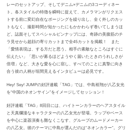
レーのセットアップ、そしてデニム×デニムの3コーディネー
ト。各スタイルの特徴を瞬時に捉えて、カメラマンがリクエス
トする前に変幻自在なポージングを繰り出し、全く外しのカッ
トもなく、撮影時間が短かったにもかかわらず巻いてしまうほ
ど。誌面そしてスペシャルピンナップには、奇跡の美腹筋のチ
ラ見せから超顔の寄りカットまで全45カットを掲載！ また
「愛情表現は、する方だと思う。相手の素敵なところはすぐに
伝えたい」「思いが募るほどようやく届いたときのうれしさが
倍増」など、大きな愛を心に宿し、すべてのことに真摯に向き
合う彼の人柄が垣間見えるインタビューは必見です。
Hey! Sɑy! JUMPの好評連載「TAG」では、中島裕翔が八乙女光
を“中国のネオンサイン”をイメージしてセッション！
好評連載「TAG」8回目には、ハイトーンカラーのヘアスタイル
と天真爛漫なキャラクターの八乙女光が登場。ラップやベース
を中心に楽器演奏も難なくこなす、グループのムードメーカー
の八乙女。彼のテーマに中島が選んだのは“ネオンカラー”。グリ