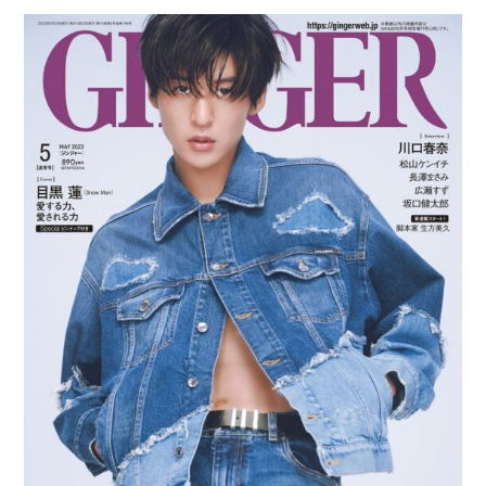
開
テ
日:
ゴ
リ
ー: