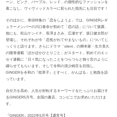
ーン、ピンク、パープル、レッド…の個性的なファッションを
着こなし、ヴィヴィッドカラーに彩られた指先にも注目です！
そのほかに、巻頭特集の「恋をしようよ」では、GINGERレギ
ュラーメンバーの川口春奈が初めて「恋の話」について披露。
他にも、松山ケンイチ、長澤まさみ、広瀬すず、坂口健太郎が
登場し、それぞれが今「恋焦がれてやまないもの」についてじ
っくりと語ります。さらにドラマ「silent」の脚本家・生方美久
の随筆連載「ぽかぽかひとりごと」がスタート。初めてのエッ
セイ連載に「日々気になったことをつらつらと独り言のように
綴らせてもらいます。そして令和の清少納言を目指し、
GINGERを令和の『枕草子』とすべく、がんばる」と抱負を語
っています。
自分力を高め、人生が好転するキーワードをたっぷりお届けす
るGINGER5月号。全国の書店、コンビニでお求めいただけま
す。
『GINGER』2022年5月号【通常号】