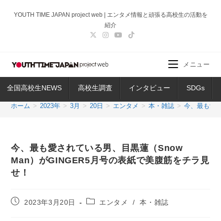
コ
YOUTH TIME JAPAN project web | エンタメ情報と頑張る高校生の活動を
ン
紹介
テ
ン
ツ
メニュー
へ
ス
全国高校生NEWS
高校生調査
インタビュー
SDGs
キ
ッ
ホーム
>
2023年
>
3月
>
20日
>
エンタメ
>
本・雑誌
>
今、最も愛さ
プ
今、最も愛されている男、目黒蓮（Snow
Man）がGINGER5月号の表紙で美腹筋をチラ見
せ！
投
投
2023年3月20日
エンタメ
/
本・雑誌
稿
稿
公
カ