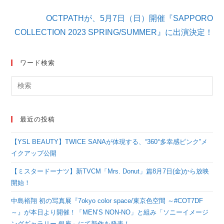
事
を
OCTPATHが、5月7日（日）開催『SAPPORO
読
COLLECTION 2023 SPRING/SUMMER』に出演決定！
む
ワード検索
最近の投稿
【YSL BEAUTY】TWICE SANAが体現する、“360°多幸感ピンク”メ
イクアップ公開
【ミスタードーナツ】新TVCM「Mrs. Donut」篇8月7日(金)から放映
開始！
中島裕翔 初の写真展『7okyo color space/東京色空間 ～#COT7DF
～』が本日より開催！「MEN’S NON-NO」と組み「ソニーイメージ
ングギャラリー 銀座」にて新作を発表！