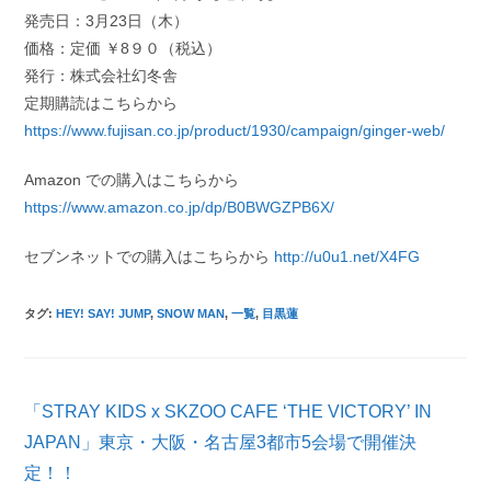
発売日：3月23日（木）
価格：定価 ￥8９０（税込）
発行：株式会社幻冬舎
定期購読はこちらから
https://www.fujisan.co.jp/product/1930/campaign/ginger-web/
Amazon での購入はこちらから
https://www.amazon.co.jp/dp/B0BWGZPB6X/
セブンネットでの購入はこちらから
http://u0u1.net/X4FG
タグ
:
HEY! SAY! JUMP
,
SNOW MAN
,
一覧
,
目黒蓮
そ
「STRAY KIDS x SKZOO CAFE ‘THE VICTORY’ IN
の
他
JAPAN」東京・大阪・名古屋3都市5会場で開催決
の
定！！
記