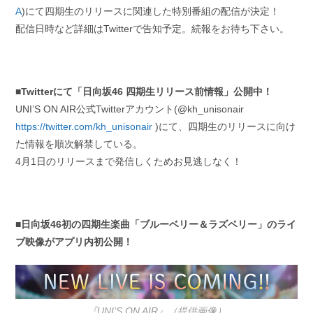
A
)にて四期生のリリースに関連した特別番組の配信が決定！
配信日時など詳細はTwitterで告知予定。続報をお待ち下さい。
■Twitterにて「日向坂46 四期生リリース前情報」公開中！
UNI’S ON AIR公式Twitterアカウント(@kh_unisonair
https://twitter.com/kh_unisonair
)にて、四期生のリリースに向け
た情報を順次解禁している。
4月1日のリリースまで発信しくためお見逃しなく！
■日向坂46初の四期生楽曲「ブルーベリー＆ラズベリー」のライ
ブ映像がアプリ内初公開！
『UNI’S ON AIR』（提供画像）