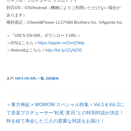
ジャンル：プロデュース リズムアプリ
対応OS：iOS/Android（機種によりご利用いただけない場合が
あります）
権利表記：©︎Seed&Flower LLC/Y&N Brothers Inc. ©︎Appirits Inc.
＜『UNI’S ON AIR』ダウンロードURL＞
＜iOSはこちら＞
https://apple.co/2mtZNdp
＜Androidはこちら＞
http://bit.ly/2ZyNZIE
タグ
:
UNI'S ON AIR
,
一覧
,
日向坂46
そ
＜東方神起 × WOWOW スペシャル特集＞Vol.1＆Vol.2に
の
他
て音楽プロデューサー“松尾 潔 氏”との特別対談が決定！
の
時を経て再会した三人の貴重な対談をお届け！
記
事