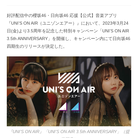
稿
稿
公
カ
開
テ
好評配信中の櫻坂46・日向坂46 応援【公式】音楽アプリ
日:
ゴ
『UNI’S ON AIR（ユニゾンエアー）』において、2023年3月24
リ
ー:
日(金)より3.5周年を記念した特別キャンペーン「UNI’S ON AIR
3.5th ANNIVERSARY」を開催し、キャンペーン内にて日向坂46
四期生のリリースが決定した。
『UNI’S ON AIR』「UNI’S ON AIR 3.5th ANNIVERSARY」（提