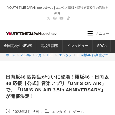
コ
YOUTH TIME JAPAN project web | エンタメ情報と頑張る高校生の活動を
ン
紹介
テ
ン
ツ
メニュー
へ
ス
全国高校生NEWS
高校生調査
インタビュー
SDGs
キ
ッ
ホーム
>
2023年
>
3月
>
16日
>
エンタメ
>
日向坂46 四期生がついに登場
プ
日向坂46 四期生がついに登場！櫻坂46・日向坂
46 応援【公式】音楽アプリ『UNI’S ON AIR』
で、「UNI’S ON AIR 3.5th ANNIVERSARY」
が開催決定！
投
投
2023年3月16日
エンタメ
/
ゲーム