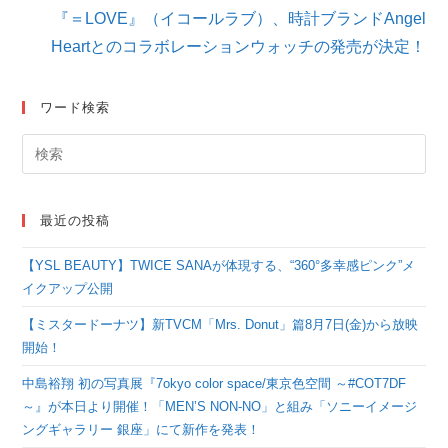
を
『＝LOVE』（イコールラブ）、時計ブランドAngel
読
Heartとのコラボレーションウォッチの発売が決定！
む
ワード検索
最近の投稿
【YSL BEAUTY】TWICE SANAが体現する、“360°多幸感ピンク”メ
イクアップ公開
【ミスタードーナツ】新TVCM「Mrs. Donut」篇8月7日(金)から放映
開始！
中島裕翔 初の写真展『7okyo color space/東京色空間 ～#COT7DF
～』が本日より開催！「MEN’S NON-NO」と組み「ソニーイメージ
ングギャラリー 銀座」にて新作を発表！