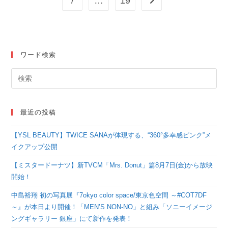
7
…
19
次のページへ
ワード検索
最近の投稿
【YSL BEAUTY】TWICE SANAが体現する、“360°多幸感ピンク”メ
イクアップ公開
【ミスタードーナツ】新TVCM「Mrs. Donut」篇8月7日(金)から放映
開始！
中島裕翔 初の写真展『7okyo color space/東京色空間 ～#COT7DF
～』が本日より開催！「MEN’S NON-NO」と組み「ソニーイメージ
ングギャラリー 銀座」にて新作を発表！