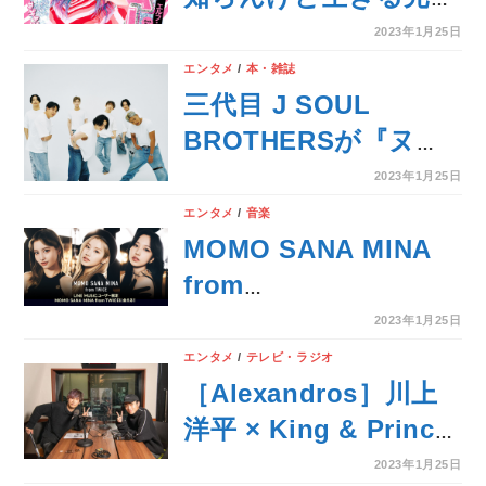
が湧いてくる31のギ
2023年1月25日
ャル語録―今必要なの
エンタメ
/
本・雑誌
は、関西ギャルの強メ
三代目 J SOUL
ンタルだ!!『エルフ・
BROTHERSが『ヌメ
荒川の日めくり まい
ロ・トウキョウ』特装
2023年1月25日
にち、GAL!』3月1日
版表紙と別冊付録に登
エンタメ
/
音楽
爆誕
場。白T＆デニムで素
MOMO SANA MINA
顔を魅せる
from
TWICE「Bouquet」
2023年1月25日
を聴いて、限定キャン
エンタメ
/
テレビ・ラジオ
ペーンに参加しよう！
［Alexandros］川上
MOMO SANA MINAに
洋平 × King & Prince
直接会える！リアル
永瀬廉 『夕暮れに、
2023年1月25日