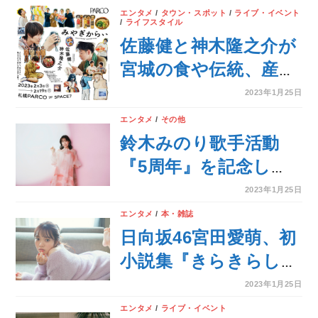
Meet&Greetに招待
手をつなぐ』トーク満
エンタメ
/
タウン・スポット
/
ライブ・イベント
/
ライフスタイル
載ラジオ対談！『シン
佐藤健と神木隆之介が
デレラガール』のスタ
宮城の食や伝統、産
ジオセッションも披
業、ものづくりの魅力
2023年1月25日
露！！
を求めて訪ね歩くビジ
エンタメ
/
その他
ュアル対話集『みやぎ
鈴木みのり歌手活動
から、』の出版を記念
『5周年』を記念し
した写真展「みやぎか
て、オンライントーク
2023年1月25日
ら、、」が札幌パルコ
会が『50名様』に当た
エンタメ
/
本・雑誌
で巡回開催決定！
る5th Anniversaryオ
日向坂46宮田愛萌、初
ンラインくじ開始！
小説集『きらきらし』
封入特典ポストカード
2023年1月25日
の絵柄第３弾はモコモ
エンタメ
/
ライブ・イベント