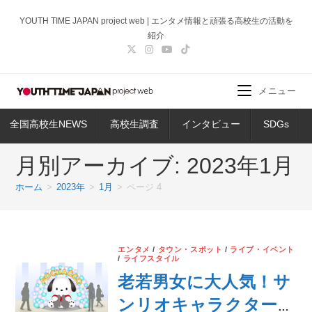
コ
YOUTH TIME JAPAN project web | エンタメ情報と頑張る高校生の活動を
ン
紹介
テ
ン
ツ
メニュー
へ
ス
全国高校生NEWS
高校生調査
インタビュー
SDGs
キ
ッ
月別アーカイブ: 2023年1月
プ
ホーム
>
2023年
>
1月
>
ページ 4
エンタメ
/
タウン・スポット
/
ライブ・イベント
/
ライフスタイル
老若男女に大人気！サ
ンリオキャラクター大