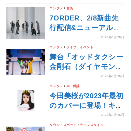
ァレンティノ2023年
エンタメ
/
音楽
春夏オートクチュール
7ORDER、2/8新曲先
コレクション ショー
行配信&ニューアルバ
ム『DUAL』の全貌が
2023年1月26日
解禁！
エンタメ
/
ライブ・イベント
舞台「オッドタクシー
金剛石（ダイヤモン
ド）は傷つかない」開
2023年1月26日
幕！
エンタメ
/
本・雑誌
今田美桜が2023年最初
のカバーに登場！キュ
ートなまなざしで春の
2023年1月26日
ハッピーなムードが漂
タウン・スポット
/
ライフスタイル