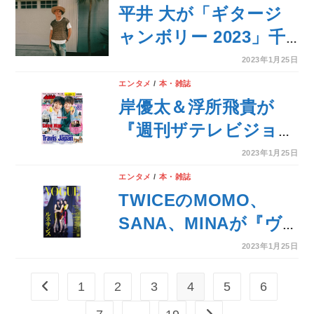
コの部屋着でリラック
平井 大が「ギタージ
スする姿！
ャンボリー 2023」千
穐楽に出演決定！ 初日
2023年1月25日
にはギタージャンボリ
エンタメ
/
本・雑誌
ー出演者による特別演
岸優太＆浮所飛貴が
目も！
『週刊ザテレビジョ
ン』表紙に登場！ジャ
2023年1月25日
ニーズ成人式2023の密
エンタメ
/
本・雑誌
着リポートやTravis
TWICEのMOMO、
Japanの「アメリカ思
SANA、MINAが『ヴ
い出ウルトラジャクイ
ォーグ ジャパン』
2023年1月25日
ズ」企画も掲載！
2023年3月号の表紙を
1
2
3
4
5
6
前のページヘ
飾る！