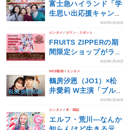
う、『bis』3月号の表
富士急ハイランド「学
紙を解禁！
生思い出応援キャンペ
ーン」2023年2月4日
2023年1月26日
（土）～2023年4月28
エンタメ
/
タウン・スポット
日（金）開催！
FRUITS ZIPPERの期
間限定ショップがラフ
ォーレ原宿で開催決
2023年1月26日
定！
WEB動画
/
エンタメ
鶴房汐恩（JO1）×松
井愛莉 W主演「ブルー
バースデー」主題歌に
2023年1月26日
JO1の「Romance」
エンタメ
/
本・雑誌
が決定！ビジュアルも
エルフ・荒川―なんか
解禁！
知らんけど生きる元気