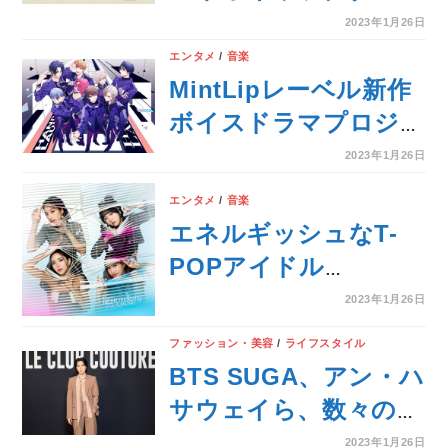
賞TOP5常連「ポチャ
2023年1月26日
ッコ」お誕生月記念
エンタメ
/
音楽
2.4ｍの巨大なポチャ
MintLipレーベル新作
ッコのバルーンが出
ボイスドラマプロジェ
現⁉︎ポチャッコの“ビッ
クト『ハンサムロンダ
2023年1月26日
グバックハグ”イベン
リング』4作連続リリ
エンタメ
/
音楽
ト 開催決定！
ース決定！
エネルギッシュなT-
POPアイドル
PRETZELLEの新曲
2023年1月26日
「U R Mine」 が日本
ファッション・美容
/
ライフスタイル
配信開始！
BTS SUGA、アン・ハ
サウェイら、数々のセ
レブリティが来場｜ヴ
2023年1月26日