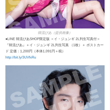
韓流ぴあ（提供画像）
●LINE 韓流ぴあSHOP限定版 ＜イ・ジュンギ 2L判生写真付＞
『韓流ぴあ』＋イ・ジュンギ 2L判生写真 （1枚）＋ ポストカー
ド 定価：1,200円（本体1,091円＋税）
http://bit.ly/3UVfxRu