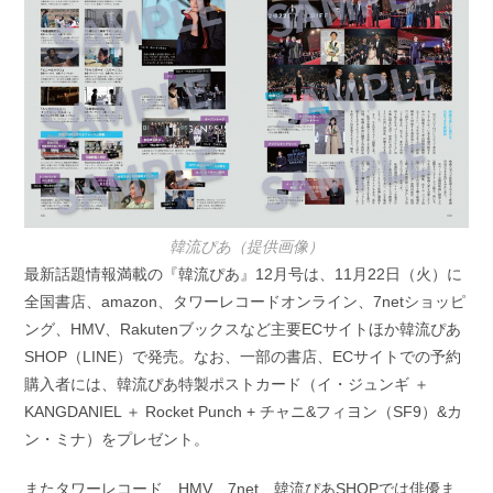
韓流ぴあ（提供画像）
最新話題情報満載の『韓流ぴあ』12月号は、11月22日（火）に
全国書店、amazon、タワーレコードオンライン、7netショッピ
ング、HMV、Rakutenブックスなど主要ECサイトほか韓流ぴあ
SHOP（LINE）で発売。なお、一部の書店、ECサイトでの予約
購入者には、韓流ぴあ特製ポストカード（イ・ジュンギ ＋
KANGDANIEL ＋ Rocket Punch + チャニ&フィヨン（SF9）&カ
ン・ミナ）をプレゼント。
またタワーレコード、HMV、7net、韓流ぴあSHOPでは俳優ま