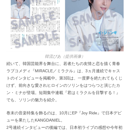
韓流ぴあ（提供画像）
続いて、韓国芸能界を舞台に、若者たちの友情と恋を描く青春
ラブコメディ『MIRACLE／ミラクル』は、3ヵ月連続でキャス
トのインタビューを掲載中。第3回は、一度夢を絶たれてもくじ
けず、前向きな愛されヒロインのソリンをはつらつと演じたカ
ン・ミナが登場。短期集中連載『君はミラクルを目撃する！』
でも、ソリンの魅力を紹介。
巻末の音楽特集を飾るのは、10月にEP『Joy Ride』で日本デビ
ューを果たしたKANGDANIEL。
2号連続インタビューの後編では、日本初ライブの感想や今年初