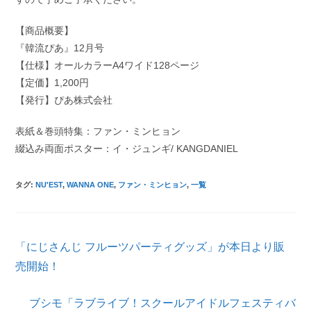
【商品概要】
『韓流ぴあ』12月号
【仕様】オールカラーA4ワイド128ページ
【定価】1,200円
【発行】ぴあ株式会社
表紙＆巻頭特集：ファン・ミンヒョン
綴込み両面ポスター：イ・ジュンギ/ KANGDANIEL
タグ
:
NU'EST
,
WANNA ONE
,
ファン・ミンヒョン
,
一覧
そ
「にじさんじ フルーツパーティグッズ」が本日より販
の
他
売開始！
の
記
ブシモ「ラブライブ！スクールアイドルフェスティバ
事