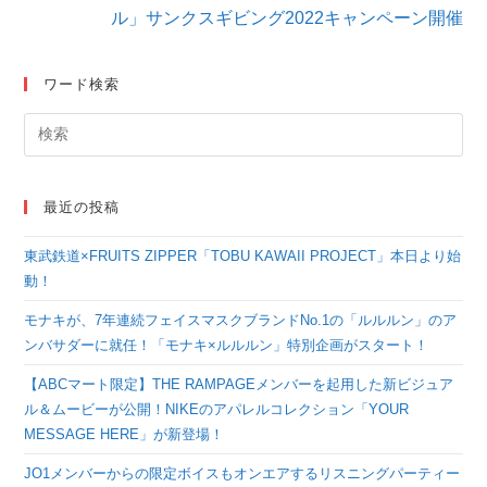
を
ル」サンクスギビング2022キャンペーン開催
読
む
ワード検索
最近の投稿
東武鉄道×FRUITS ZIPPER「TOBU KAWAII PROJECT」本日より始
動！
モナキが、7年連続フェイスマスクブランドNo.1の「ルルルン」のア
ンバサダーに就任！「モナキ×ルルルン」特別企画がスタート！
【ABCマート限定】THE RAMPAGEメンバーを起用した新ビジュア
ル＆ムービーが公開！NIKEのアパレルコレクション「YOUR
MESSAGE HERE」が新登場！
JO1メンバーからの限定ボイスもオンエアするリスニングパーティー