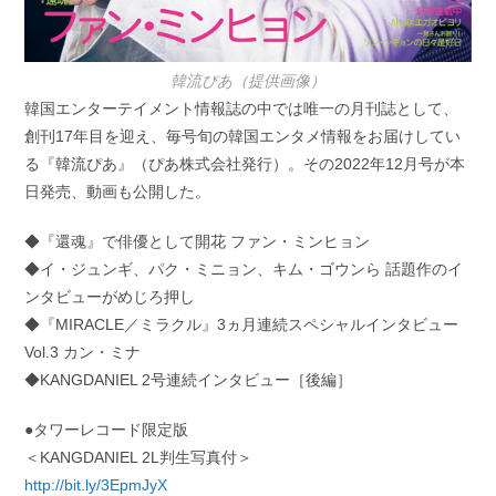
韓流ぴあ（提供画像）
韓国エンターテイメント情報誌の中では唯一の月刊誌として、
創刊17年目を迎え、毎号旬の韓国エンタメ情報をお届けしてい
る『韓流ぴあ』（ぴあ株式会社発行）。その2022年12月号が本
日発売、動画も公開した。
◆『還魂』で俳優として開花 ファン・ミンヒョン
◆イ・ジュンギ、パク・ミニョン、キム・ゴウンら 話題作のイ
ンタビューがめじろ押し
◆『MIRACLE／ミラクル』3ヵ月連続スペシャルインタビュー
Vol.3 カン・ミナ
◆KANGDANIEL 2号連続インタビュー［後編］
●タワーレコード限定版
＜KANGDANIEL 2L判生写真付＞
http://bit.ly/3EpmJyX