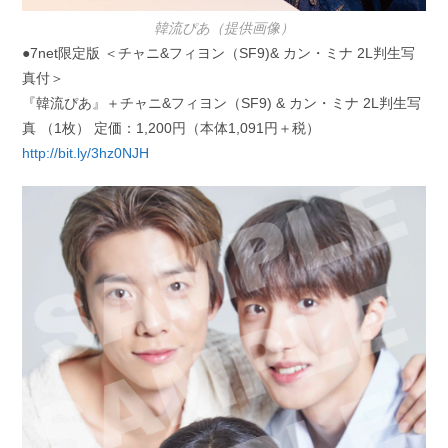
韓流ぴあ（提供画像）
●7net限定版 ＜チャニ&フィヨン（SF9)& カン・ミナ 2L判生写
真付＞
『韓流ぴあ』＋チャニ&フィヨン（SF9) & カン・ミナ 2L判生写
真 （1枚） 定価：1,200円（本体1,091円＋税）
http://bit.ly/3hz0NJH