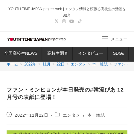
コ
YOUTH TIME JAPAN project web | エンタメ情報と頑張る高校生の活動を
ン
紹介
テ
ン
ツ
メニュー
へ
ス
全国高校生NEWS
高校生調査
インタビュー
SDGs
キ
ッ
ホーム
>
2022年
>
11月
>
22日
>
エンタメ
>
本・雑誌
>
ファン・ミ
プ
ファン・ミンヒョンが本日発売の#韓流ぴあ 12
月号の表紙に登場！
投
投
2022年11月22日
エンタメ
/
本・雑誌
稿
稿
公
カ
開
テ