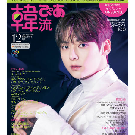
日:
ゴ
リ
ー: