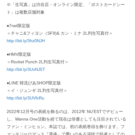
※「生写真」は渋谷店・オンライン限定、「ポストカードシー
ト」は複数店舗対象
●7net限定版
＜チャニ&フィヨン（SF9)& カン・ミナ 2L判生写真付＞
http://bit.ly/3hz0NJH
●HMV限定版
＜Rocket Punch 2L判生写真付＞
http://bit.ly/3UxNJ5T
●LINE 韓流ぴあSHOP限定版
＜イ・ジュンギ 2L判生写真付＞
http://bit.ly/3UVfxRu
2022年12月号の表紙を飾るのは、2012年 NU’ESTでデビュー
し、Wanna One活動を経て現在は俳優としても注目されている
ファン・ミンヒョン。本誌では、初の表紙巻頭を飾ります。フ
ァンタジーロマンス『還魂』で憂いのある演技で役者としての