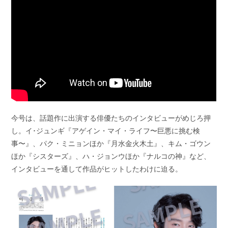
今号は、話題作に出演する俳優たちのインタビューがめじろ押
し。イ･ジュンギ『アゲイン・マイ・ライフ〜巨悪に挑む検
事〜』、パク・ミニョンほか『月水金火木土』、キム・ゴウン
ほか『シスターズ』、ハ・ジョンウほか『ナルコの神』など、
インタビューを通して作品がヒットしたわけに迫る。