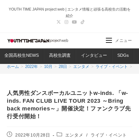
コ
YOUTH TIME JAPAN project web | エンタメ情報と頑張る高校生の活動を
ン
紹介
テ
ン
ツ
メニュー
へ
ス
全国高校生NEWS
高校生調査
インタビュー
SDGs
キ
ッ
ホーム
>
2022年
>
10月
>
28日
>
エンタメ
>
ライブ・イベント
>
人
プ
人気男性ダンスボーカルユニットw-inds. 「w-
inds. FAN CLUB LIVE TOUR 2023 ～Bring
back memories～」開催決定！ファンクラブ先
行受付開始！
投
投
2022年10月28日
エンタメ
/
ライブ・イベント