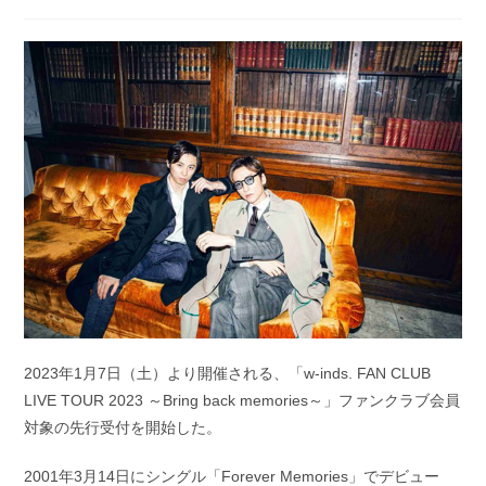
稿
稿
公
カ
開
テ
日:
ゴ
リ
ー:
2023年1月7日（土）より開催される、「w-inds. FAN CLUB
LIVE TOUR 2023 ～Bring back memories～」ファンクラブ会員
対象の先行受付を開始した。
2001年3月14日にシングル「Forever Memories」でデビュー