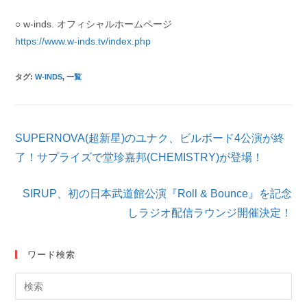
○ w-inds. オフィシャルホームページ
https://www.w-inds.tv/index.php
タグ
:
W-INDS
,
一覧
そ
SUPERNOVA(超新星)のユナク、ビルボード4公演が終
の
他
了！サプライズで堂珍嘉邦(CHEMISTRY)が登場！
の
記
SIRUP、初の日本武道館公演『Roll & Bounce』を記念
事
を
しラジオ配信ラウンジ開催決定！
読
む
ワード検索