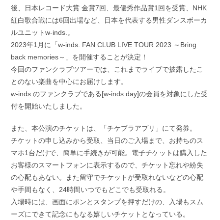
後、日本レコード大賞 金賞7回、最優秀作品賞1回を受賞、NHK
紅白歌合戦には6回出場など、日本を代表する男性ダンスボーカ
ルユニットw-inds.。
2023年1月に「w-inds. FAN CLUB LIVE TOUR 2023 ～Bring
back memories～」を開催することが決定！
今回のファンクラブツアーでは、これまでライブで披露したこ
とのない楽曲を中心にお届けします。
w-inds.のファンクラブである[w-inds.day]の会員を対象にした受
付を開始いたしました。
また、本公演のチケットは、「チケプラアプリ」にて発券。
チケットの申し込みから受取、当日のご入場まで、お持ちのス
マホ1台だけで、簡単に手続きが可能。電子チケットは購入した
お客様のスマートフォンに表示するので、チケット忘れや紛失
の心配もあない。また留守でチケットが受取れないなどの心配
や手間もなく、24時間いつでもどこでも受取れる。
入場時には、画面にポンとスタンプを押すだけの、入場もスム
ーズにできて記念にもなる嬉しいチケットとなっている。