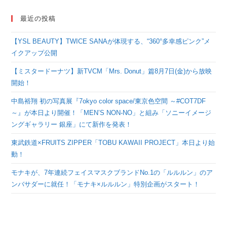
最近の投稿
【YSL BEAUTY】TWICE SANAが体現する、“360°多幸感ピンク”メ
イクアップ公開
【ミスタードーナツ】新TVCM「Mrs. Donut」篇8月7日(金)から放映
開始！
中島裕翔 初の写真展『7okyo color space/東京色空間 ～#COT7DF
～』が本日より開催！「MEN’S NON-NO」と組み「ソニーイメージ
ングギャラリー 銀座」にて新作を発表！
東武鉄道×FRUITS ZIPPER「TOBU KAWAII PROJECT」本日より始
動！
モナキが、7年連続フェイスマスクブランドNo.1の「ルルルン」のア
ンバサダーに就任！「モナキ×ルルルン」特別企画がスタート！