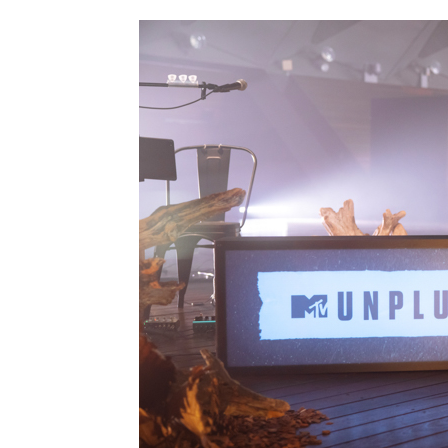
公
カ
開
テ
日:
ゴ
リ
ー: