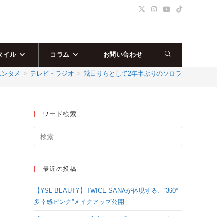
タイル
コラム
お問い合わせ
ウ
エンタメ
>
テレビ・ラジオ
>
幾田りらとして2年半ぶりのソロライブ「MTV Unplu
ェ
ブ
ワード検索
サ
イ
最近の投稿
ト
【YSL BEAUTY】TWICE SANAが体現する、“360°
の
多幸感ピンク”メイクアップ公開