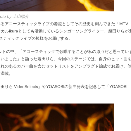
hoto by 上山陽介
るアコースティックライブの源流としてその歴史を刻んできた「MTV
”のボーカルikuraとしても活動しているシンガーソングライター、幾田りらが
スティックライブの模様をお届けする。
気のセットの中、「アコースティックで歌唱することが私の原点だと思ってい
ていました」と語った幾田りら。今回のステージでは、自身のヒット曲
入れのあるカバー曲を含むセットリストをアンプラグド編成でお届け。
ろ満載。
ideoSelects」やYOASOBIの新曲発表を記念して「YOASOBI