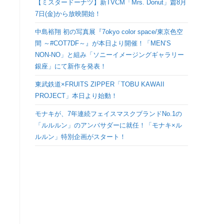
【ミスタードーナツ】新TVCM「Mrs. Donut」篇8月
検
7日(金)から放映開始！
中島裕翔 初の写真展『7okyo color space/東京色空
索
間 ～#COT7DF～』が本日より開催！「MEN’S
NON-NO」と組み「ソニーイメージングギャラリー
を
銀座」にて新作を発表！
ト
東武鉄道×FRUITS ZIPPER「TOBU KAWAII
PROJECT」本日より始動！
グ
モナキが、7年連続フェイスマスクブランドNo.1の
「ルルルン」のアンバサダーに就任！「モナキ×ル
ル
ルルン」特別企画がスタート！