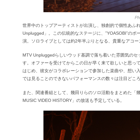
P
世界中のトップアーティストが出演し、独創的で個性あふれ
Unplugged」。この伝統的なステージに、”YOASOBI
演。ソロライブとしては約2年半ぶりとなる、貴重なアコー
MTV Unpluggedらしいウッド基調で落ち着いた雰囲
す。オファーを受けてからこの日が早く来て欲しいと思っ
はじめ、彼女がコラボレーションで参加した楽曲や、想い
では見ることのできないパフォーマンスの数々は注目どこ
また、関連番組として、幾田りらのソロ活動をまとめた「幾田りら V
MUSIC VIDEO HISTORY」の放送も予定している。