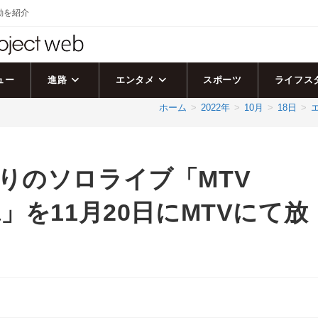
活動を紹介
ュー
進路
エンタメ
スポーツ
ライフス
ホーム
>
2022年
>
10月
>
18日
>
りのソロライブ「MTV
Ikuta」を11月20日にMTVにて放