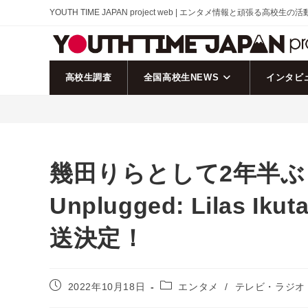
コ
YOUTH TIME JAPAN project web | エンタメ情報と頑張る高校生の
ン
テ
ン
ツ
高校生調査
全国高校生NEWS
インタビ
へ
ス
キ
ッ
プ
幾田りらとして2年半ぶ
Unplugged: Lilas 
送決定！
投
投
2022年10月18日
エンタメ
/
テレビ・ラジオ
稿
稿