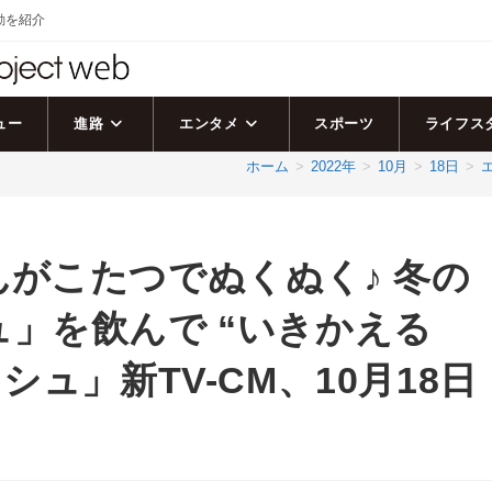
活動を紹介
ュー
進路
エンタメ
スポーツ
ライフス
ホーム
>
2022年
>
10月
>
18日
>
がこたつでぬくぬく♪ 冬の
」を飲んで “いきかえる
シュ」新TV-CM、10月18日