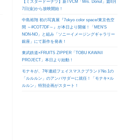
【ミスタードーナツ】新TVCM「Mrs. Donut」篇8月
検
7日(金)から放映開始！
中島裕翔 初の写真展『7okyo color space/東京色空
索
間 ～#COT7DF～』が本日より開催！「MEN’S
NON-NO」と組み「ソニーイメージングギャラリー
を
銀座」にて新作を発表！
ト
東武鉄道×FRUITS ZIPPER「TOBU KAWAII
PROJECT」本日より始動！
グ
モナキが、7年連続フェイスマスクブランドNo.1の
「ルルルン」のアンバサダーに就任！「モナキ×ル
ル
ルルン」特別企画がスタート！