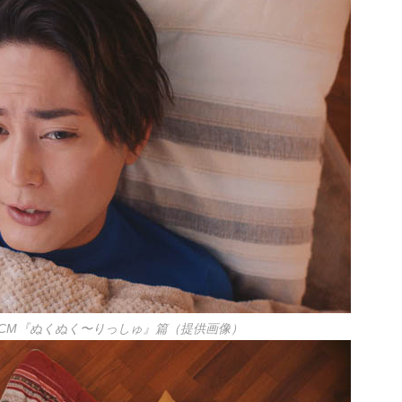
CM『ぬくぬく〜りっしゅ』篇（提供画像）