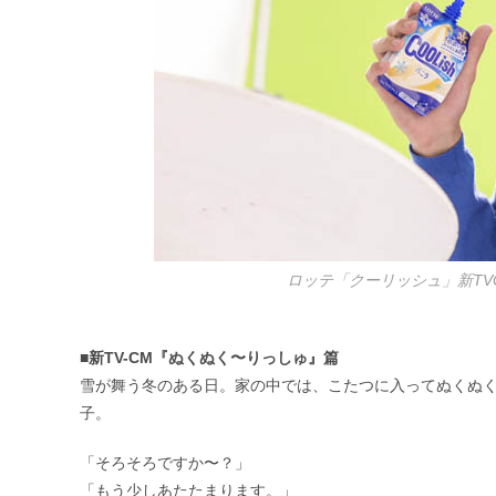
ロッテ「クーリッシュ」新TV
■新TV-CM『ぬくぬく〜りっしゅ』篇
雪が舞う冬のある日。家の中では、こたつに入ってぬくぬ
子。
「そろそろですか〜？」
「もう少しあたたまります。」