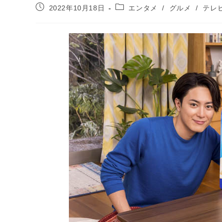
投
投
2022年10月18日
エンタメ
/
グルメ
/
テレ
稿
稿
公
カ
開
テ
日:
ゴ
リ
ー: