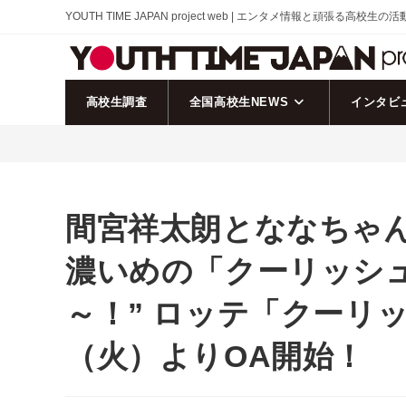
コ
YOUTH TIME JAPAN project web | エンタメ情報と頑張る高校生の
ン
テ
ン
ツ
高校生調査
全国高校生NEWS
インタビ
へ
ス
キ
ッ
プ
間宮祥太朗とななちゃん
濃いめの「クーリッシュ
～！” ロッテ「クーリッ
（火）よりOA開始！