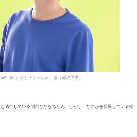
CM『ぬくぬく〜りっしゅ』篇（提供画像）
くと過ごしている間宮とななちゃん。しかし、なにかを我慢している様