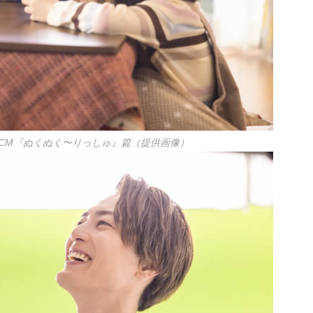
CM『ぬくぬく〜りっしゅ』篇（提供画像）