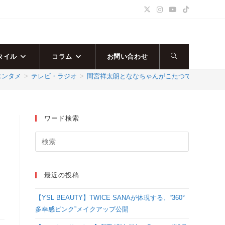
タイル
コラム
お問い合わせ
ウ
エンタメ
>
テレビ・ラジオ
>
間宮祥太朗とななちゃんがこたつでぬくぬく♪ 冬
ェ
ブ
ワード検索
サ
イ
最近の投稿
ト
【YSL BEAUTY】TWICE SANAが体現する、“360°
の
多幸感ピンク”メイクアップ公開