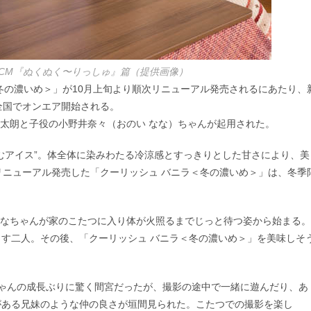
CM『ぬくぬく〜りっしゅ』篇（提供画像）
冬の濃いめ＞」が10月上旬より順次リニューアル発売されるにあたり、
り全国でオンエア開始される。
祥太朗と子役の小野井奈々（おのい なな）ちゃんが起用された。
むアイス”。体全体に染みわたる冷涼感とすっきりとした甘さにより、美
リニューアル発売した「クーリッシュ バニラ＜冬の濃いめ＞」は、冬季
ななちゃんが家のこたつに入り体が火照るまでじっと待つ姿から始まる。
す二人。その後、「クーリッシュ バニラ＜冬の濃いめ＞」を美味しそ
ゃんの成長ぶりに驚く間宮だったが、撮影の途中で一緒に遊んだり、あ
がある兄妹のような仲の良さが垣間見られた。こたつでの撮影を楽し