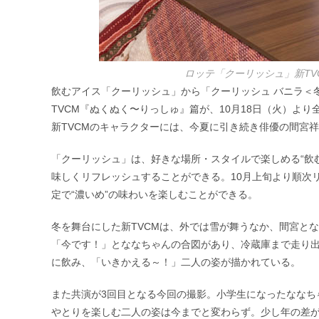
ロッテ「クーリッシュ」新TV
飲むアイス「クーリッシュ」から「クーリッシュ バニラ＜
TVCM『ぬくぬく〜りっしゅ』篇が、10月18日（火）よ
新TVCMのキャラクターには、今夏に引き続き俳優の間宮
「クーリッシュ」は、好きな場所・スタイルで楽しめる“飲
味しくリフレッシュすることができる。10月上旬より順次
定で“濃いめ”の味わいを楽しむことができる。
冬を舞台にした新TVCMは、外では雪が舞うなか、間宮と
「今です！」とななちゃんの合図があり、冷蔵庫まで走り出
に飲み、「いきかえる～！」二人の姿が描かれている。
また共演が3回目となる今回の撮影。小学生になったななち
やとりを楽しむ二人の姿は今までと変わらず。少し年の差