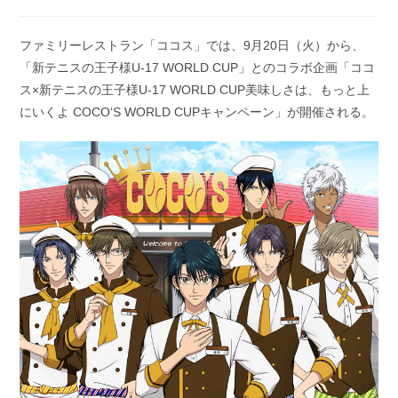
稿
開
カ
日:
テ
ファミリーレストラン「ココス」では、9月20日（火）から、
ゴ
「新テニスの王子様U-17 WORLD CUP」とのコラボ企画「ココ
リ
ー:
ス×新テニスの王子様U-17 WORLD CUP美味しさは、もっと上
にいくよ COCO‘S WORLD CUPキャンペーン」が開催される。