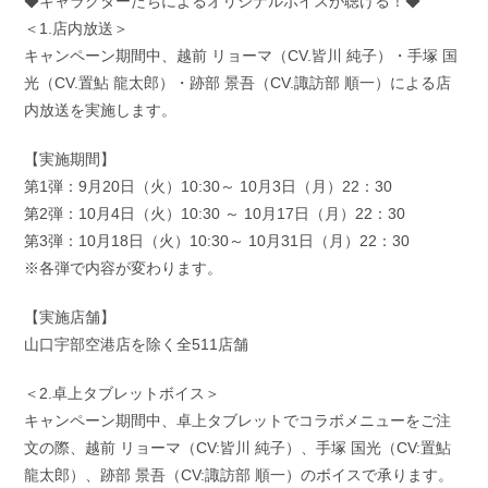
◆キャラクターたちによるオリジナルボイスが聴ける！◆
＜1.店内放送＞
キャンペーン期間中、越前 リョーマ（CV.皆川 純子）・手塚 国
光（CV.置鮎 龍太郎）・跡部 景吾（CV.諏訪部 順一）による店
内放送を実施します。
【実施期間】
第1弾：9月20日（火）10:30～ 10月3日（月）22：30
第2弾：10月4日（火）10:30 ～ 10月17日（月）22：30
第3弾：10月18日（火）10:30～ 10月31日（月）22：30
※各弾で内容が変わります。
【実施店舗】
山口宇部空港店を除く全511店舗
＜2.卓上タブレットボイス＞
キャンペーン期間中、卓上タブレットでコラボメニューをご注
文の際、越前 リョーマ（CV:皆川 純子）、手塚 国光（CV:置鮎
龍太郎）、跡部 景吾（CV:諏訪部 順一）のボイスで承ります。