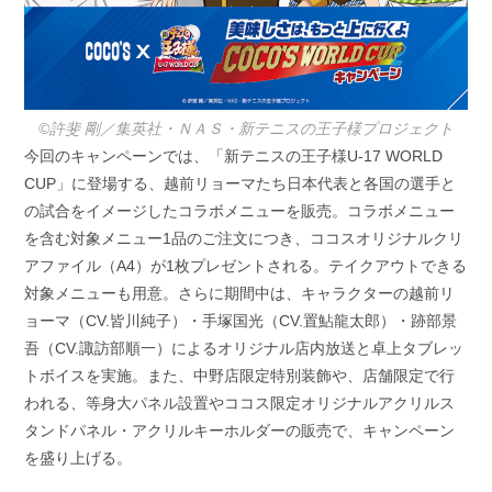
©許斐 剛／集英社・ＮＡＳ・新テニスの王子様プロジェクト
今回のキャンペーンでは、「新テニスの王子様U-17 WORLD
CUP」に登場する、越前リョーマたち日本代表と各国の選手と
の試合をイメージしたコラボメニューを販売。コラボメニュー
を含む対象メニュー1品のご注文につき、ココスオリジナルクリ
アファイル（A4）が1枚プレゼントされる。テイクアウトできる
対象メニューも用意。さらに期間中は、キャラクターの越前リ
ョーマ（CV.皆川純子）・手塚国光（CV.置鮎龍太郎）・跡部景
吾（CV.諏訪部順一）によるオリジナル店内放送と卓上タブレッ
トボイスを実施。また、中野店限定特別装飾や、店舗限定で行
われる、等身大パネル設置やココス限定オリジナルアクリルス
タンドパネル・アクリルキーホルダーの販売で、キャンペーン
を盛り上げる。