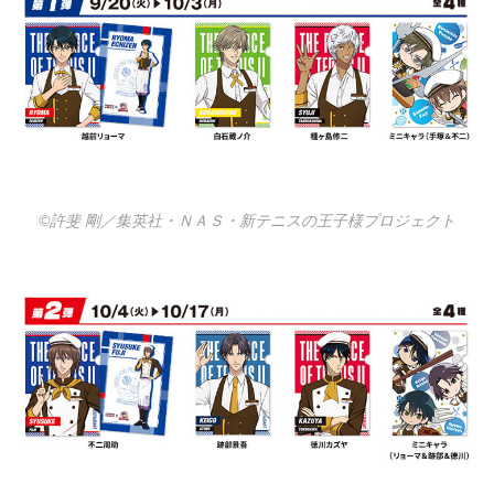
©許斐 剛／集英社・ＮＡＳ・新テニスの王子様プロジェクト