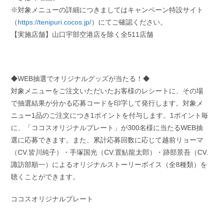
※対象メニューの詳細につきましてはキャンペーン特設サイト
（
https://tenipuri.cocos.jp/
）にてご確認ください。
【実施店舗】山口宇部空港店を除く全511店舗
◆WEB抽選でオリジナルグッズが当たる！◆
対象メニューをご注文いただいたお客様のレシートに、その場
で抽選結果が分かる応募コードを印字して発行します。対象メ
ニュー1品のご注文につき1ポイントを付与します。1ポイント毎
に、「ココスオリジナルプレート」が300名様に当たるWEB抽
選に応募できます。また、累計応募回数に応じて越前リョーマ
（CV.皆川純子）・手塚国光（CV.置鮎龍太郎）・跡部景吾（CV.
諏訪部順一）によるオリジナルストーリーボイス（全8種類）を
聴くことができます。
ココスオリジナルプレート