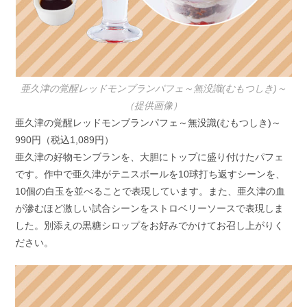
亜久津の覚醒レッドモンブランパフェ～無没識(むもつしき)～
（提供画像）
亜久津の覚醒レッドモンブランパフェ～無没識(むもつしき)～
990円（税込1,089円）
亜久津の好物モンブランを、大胆にトップに盛り付けたパフェ
です。作中で亜久津がテニスボールを10球打ち返すシーンを、
10個の白玉を並べることで表現しています。また、亜久津の血
が滲むほど激しい試合シーンをストロベリーソースで表現しま
した。別添えの黒糖シロップをお好みでかけてお召し上がりく
ださい。