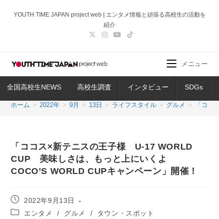
コ
YOUTH TIME JAPAN project web | エンタメ情報と頑張る高校生の活動を
ン
紹介
テ
ン
ツ
メニュー
へ
ス
全国高校生NEWS
高校生調査
インタビュー
SDGs
キ
ッ
ホーム
>
2022年
>
9月
>
13日
>
ライフスタイル
>
グルメ
>
「ココス
プ
「ココス×新テニスの王子様 U-17 WORLD
CUP 美味しさは、もっと上にいくよ
COCO’S WORLD CUPキャンペーン」開催！
投
2022年9月13日
稿
投
エンタメ
/
グルメ
/
タウン・スポット
公