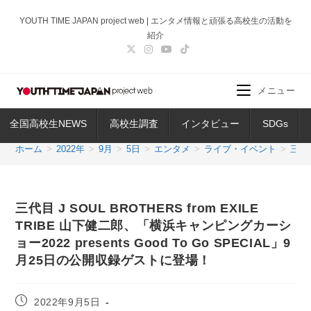
コ
YOUTH TIME JAPAN project web | エンタメ情報と頑張る高校生の活動を
ン
紹介
テ
ン
ツ
メニュー
へ
ス
全国高校生NEWS
高校生調査
インタビュー
SDGs
キ
ッ
ホーム
>
2022年
>
9月
>
5日
>
エンタメ
>
ライブ・イベント
>
三代目
プ
三代目 J SOUL BROTHERS from EXILE
TRIBE 山下健二郎、「横浜キャンピングカーシ
ョー2022 presents Good To Go SPECIAL」9
月25日の公開収録ゲストに登場！
投
2022年9月5日