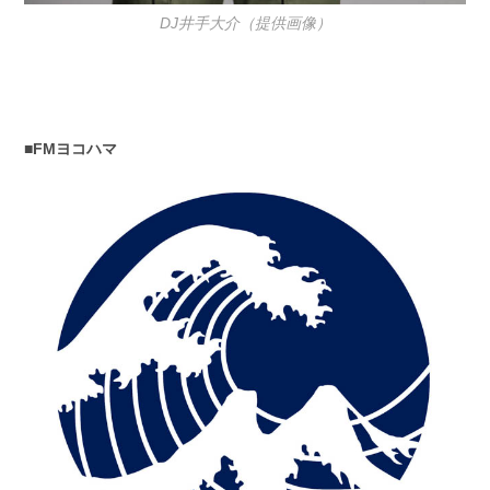
DJ井手大介（提供画像）
■FMヨコハマ