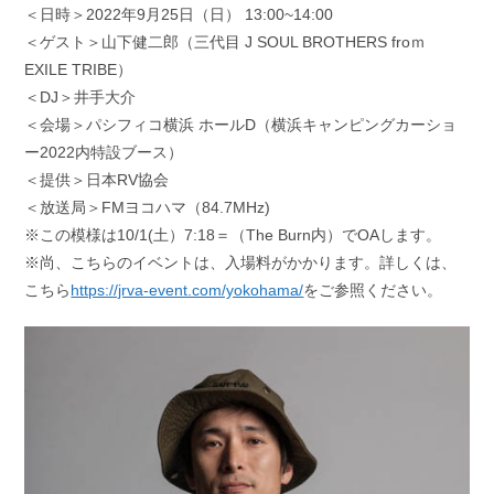
＜日時＞2022年9月25日（日） 13:00~14:00
＜ゲスト＞山下健二郎（三代目 J SOUL BROTHERS froｍ
EXILE TRIBE）
＜DJ＞井手大介
＜会場＞パシフィコ横浜 ホールD（横浜キャンピングカーショ
ー2022内特設ブース）
＜提供＞日本RV協会
＜放送局＞FMヨコハマ（84.7MHz)
※この模様は10/1(土）7:18＝（The Burn内）でOAします。
※尚、こちらのイベントは、入場料がかかります。詳しくは、
こちら
https://jrva-event.com/yokohama/
をご参照ください。