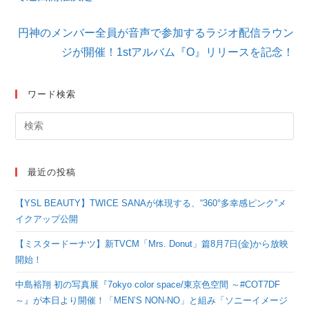
の
記
円神のメンバー全員が音声で参加するラジオ配信ラウン
事
を
ジが開催！1stアルバム『O』リリースを記念！
読
む
ワード検索
最近の投稿
【YSL BEAUTY】TWICE SANAが体現する、“360°多幸感ピンク”メ
イクアップ公開
【ミスタードーナツ】新TVCM「Mrs. Donut」篇8月7日(金)から放映
開始！
中島裕翔 初の写真展『7okyo color space/東京色空間 ～#COT7DF
～』が本日より開催！「MEN’S NON-NO」と組み「ソニーイメージ