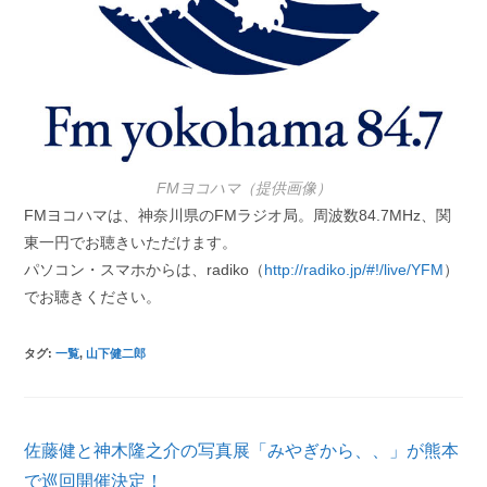
FMヨコハマ（提供画像）
FMヨコハマは、神奈川県のFMラジオ局。周波数84.7MHz、関
東一円でお聴きいただけます。
パソコン・スマホからは、radiko（
http://radiko.jp/#!/live/YFM
）
でお聴きください。
タグ
:
一覧
,
山下健二郎
そ
佐藤健と神木隆之介の写真展「みやぎから、、」が熊本
の
他
で巡回開催決定！