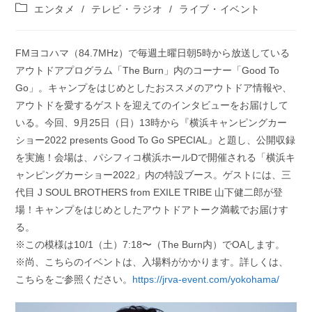
稿
投
エンタメ
/
テレビ・ラジオ
/
ライブ・イベント
公
稿
開
カ
日:
テ
FMヨコハマ（84.7MHz）で毎週土曜日朝5時から放送している
ゴ
アウトドアプログラム「The Burn」内のコーナー「Good To
リ
ー:
Go」。キャンプをはじめとしたおススメのアウトドア情報や、
アウトドを愛するゲストを迎えてのインタビューをお届けして
いる。今回、9月25日（日）13時から『横浜キャンピングカー
ショー2022 presents Good To Go SPECIAL』と題し、公開収録
を実施！会場は、パシフィコ横浜ホールDで開催される「横浜キ
ャンピングカーショー2022」内の特設ブース。ゲストには、三
代目 J SOUL BROTHERS from EXILE TRIBE 山下健二郎が登
場！キャンプをはじめとしたアウトドアトーク満載でお届けす
る。
※この模様は10/1（土）7:18〜（The Burn内）でOAします。
※尚、こちらのイベントは、入場料がかかります。詳しくは、
こちらをご参照ください。
https://jrva-event.com/yokohama/