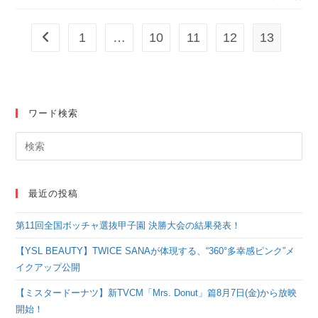
定で発売！
演！『劇場版ブルーバ
1
…
10
11
12
13
前のページヘ
ースデー』 本日より
各種ムビチケの販売開
始！
ワード検索
最近の投稿
第11回全国ボッチャ選抜甲子園 決勝大会の結果発表！
【YSL BEAUTY】TWICE SANAが体現する、“360°多幸感ピンク”メ
イクアップ公開
【ミスタードーナツ】新TVCM「Mrs. Donut」篇8月7日(金)から放映
開始！