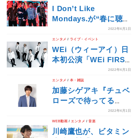
の模様を、5月6日(金)
I Don’t Like
にWOWOWで独占放
Mondays.が“春に聴き
送・配信決定！
たい曲”をテーマに
2022年4月1日
「AWA」でプレイリ
エンタメ
/
ライブ・イベント
ストを公開
WEi（ウィーアイ）日
本初公演「WEi FIRST
LOVE in JAPAN -Live
2022年4月1日
& Fanmeeting-」のチ
エンタメ
/
本・雑誌
ケットが早くも完売！
加藤シゲアキ『チュベ
ローズで待ってる
AGE22・AGE32』が6
2022年4月1日
月に2冊同時に文庫化
WEB動画
/
エンタメ
/
音楽
決定！
川崎鷹也が、ビタミン