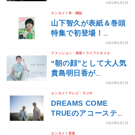
ル「BMSG」特別番
2022年4月1日
組〜最も革新的な活動
エンタメ
/
本・雑誌
をした「BMSG」の魅
山下智久が表紙＆巻頭
力を紐解く特別番組を
特集で初登場！
2ヶ月連続で放送決
『Popteen』5月号が
2022年4月1日
定！
本日発売！
ファッション・美容
/
ライフスタイル
“朝の顔”として大人気
貴島明日香が
「DURAS」の新ビジ
2022年4月1日
ュアルモデルに就任
エンタメ
/
テレビ・ラジオ
DREAMS COME
TRUEのアコースティ
ック風味ライヴツアー
2022年4月1日
より横浜アリーナ公演
エンタメ
/
音楽