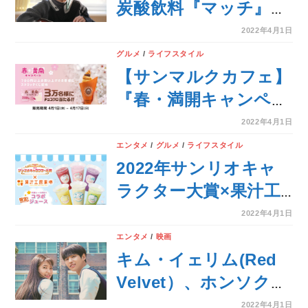
炭酸飲料『マッチ』
presents特別番組「マ
2022年4月1日
ブダチLIVE!」のMCに
グルメ
/
ライフスタイル
登場！“マブダチ”ゲス
【サンマルクカフェ】
トは誰？！
『春・満開キャンペー
ン』4月1日（金）～4
2022年4月1日
月17日（日）、サンマ
エンタメ
/
グルメ
/
ライフスタイル
ルクカフェ全店にて開
2022年サンリオキャ
催！
ラクター大賞×果汁工
房果琳！サンリオキャ
2022年4月1日
ラクター大賞の投票シ
エンタメ
/
映画
ール付きコラボジュー
キム・イェリム(Red
スを4月8日（金）～5
Velvet）、ホンソク
月22日（日）の期間限
（PENTAGON）出
2022年4月1日