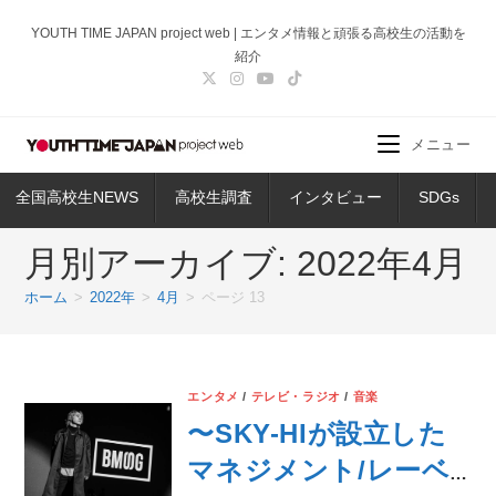
コ
YOUTH TIME JAPAN project web | エンタメ情報と頑張る高校生の活動を
ン
紹介
テ
ン
ツ
メニュー
へ
ス
全国高校生NEWS
高校生調査
インタビュー
SDGs
キ
ッ
月別アーカイブ: 2022年4月
プ
ホーム
>
2022年
>
4月
>
ページ 13
エンタメ
/
テレビ・ラジオ
/
音楽
〜SKY-HIが設立した
マネジメント/レーベ