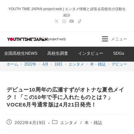
コ
YOUTH TIME JAPAN project web | エンタメ情報と頑張る高校生の活動を
ン
紹介
テ
ン
ツ
メニュー
へ
ス
全国高校生NEWS
高校生調査
インタビュー
SDGs
キ
ッ
ホーム
>
2022年
>
4月
>
19日
>
エンタメ
>
本・雑誌
>
デビュー10
プ
デビュー10周年の広瀬すずがオトナな夏色メイ
ク！「この10年で手に入れたものとは？」
VOCE6月号通常版は4月21日発売！
投
投
2022年4月19日
エンタメ
/
本・雑誌
稿
稿
公
カ