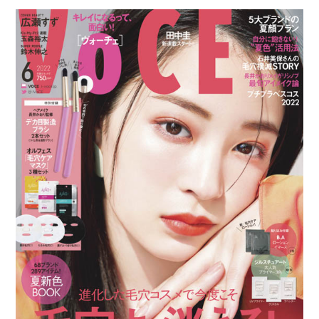
開
テ
日:
ゴ
リ
ー: