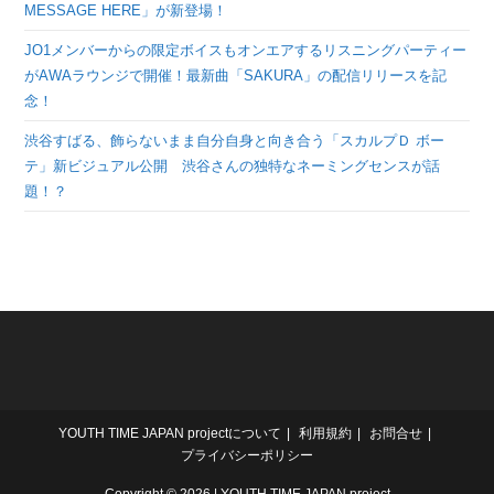
MESSAGE HERE」が新登場！
JO1メンバーからの限定ボイスもオンエアするリスニングパーティー
がAWAラウンジで開催！最新曲「SAKURA」の配信リリースを記
念！
渋谷すばる、飾らないまま自分自身と向き合う「スカルプＤ ボー
テ」新ビジュアル公開 渋谷さんの独特なネーミングセンスが話
題！？
YOUTH TIME JAPAN projectについて
利用規約
お問合せ
プライバシーポリシー
Copyright © 2026 | YOUTH TIME JAPAN project