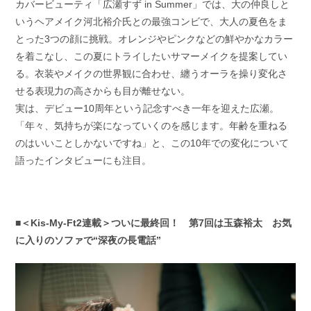
カバービューティ「広瀬すず in Summer」では、大の仲良しと
いうヘアメイク河北裕介氏との最強コンビで、大人の夏色をま
とった3つの顔に挑戦。オレンジやピンクなどの鮮やかなカラー
を着こなし、この夏にトライしたいサマーメイクを提案してい
る。衣装やメイクの世界観に合わせ、纏うオーラを操り変化さ
せる表現力の高さからも目が離せない。
実は、デビュー10周年という記念すべき一年を迎えた広瀬。
「年々、気持ちが楽になっていくのを感じます。年齢を重ねる
のはいいことしかないですね」と、この10年での変化について
語ったインタビューにも注目。
■＜Kis-My-Ft2連載＞ついに最終回！ 第7回は玉森裕太 お気
に入りのソファで“深夜の長電話”