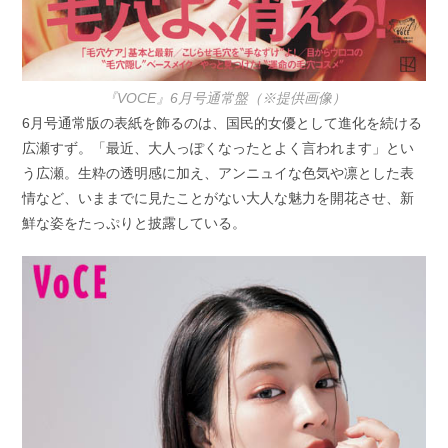
『VOCE』6月号通常盤（※提供画像）
6月号通常版の表紙を飾るのは、国民的女優として進化を続ける
広瀬すず。「最近、大人っぽくなったとよく言われます」とい
う広瀬。生粋の透明感に加え、アンニュイな色気や凛とした表
情など、いままでに見たことがない大人な魅力を開花させ、新
鮮な姿をたっぷりと披露している。