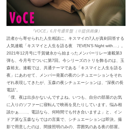
『VOCE』6月号通常盤（※提供画像）
読者から寄せられた人生相談に、キスマイの7人が真剣回答する
人気連載「キスマイと人生を語る夜 7EVEN’S Night with…」。
2021年12月号に千賀健永から始まったメンバーリレー連載第3
弾も、今月号でついに第7回。今シリーズのトリを飾るのは、玉
森裕太。連載では、共通テーマである「キスマイと人生を語る
夜」にあわせて、メンバー発案の夜のシチュエーションをそれ
ぞれ表現してきたが、玉森の夜シチュエーションは、“深夜の長
電話”。
「僕、夜は出歩かないんですよね。いつも、自分の部屋のお気
に入りのソファーに寝転んで映画を見たりしています。悩み相
談かぁ……、電話なら、何時間でも付き合いますよ」と、イン
ドア派な玉森ならではの言葉で、シチュエーションは即決。撮
影で用意したのは、間接照明のみの、雰囲気のある夜の部屋。