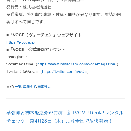
発行元：株式会社講談社
※通常版、特別版で表紙・付録・価格が異なります。雑誌の内
容はすべて同じです。
■「VOCE（ヴォーチェ）」ウェブサイト
https://i-voce.jp
■「VOCE」公式SNSアカウント
Instaglam：
vocemagazine（
https://www.instagram.com/vocemagazine/
）
Twitter：@iVoCE（
https://twitter.com/iVoCE
）
タグ
:
一覧
,
広瀬すず
,
玉森裕太
そ
草彅剛と神木隆之介が共演！新TVCM「Renta! レンタル
の
他
チェック」篇4月28日（木）より全国で放映開始！
の