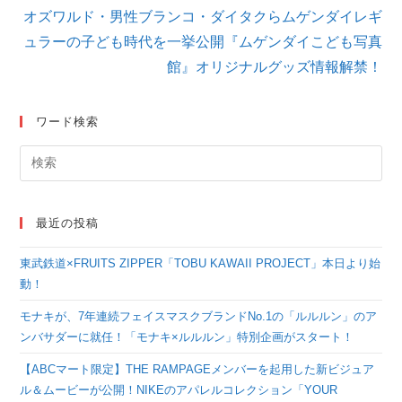
記
オズワルド・男性ブランコ・ダイタクらムゲンダイレギ
事
を
ュラーの子ども時代を一挙公開『ムゲンダイこども写真
読
館』オリジナルグッズ情報解禁！
む
ワード検索
最近の投稿
東武鉄道×FRUITS ZIPPER「TOBU KAWAII PROJECT」本日より始
動！
モナキが、7年連続フェイスマスクブランドNo.1の「ルルルン」のア
ンバサダーに就任！「モナキ×ルルルン」特別企画がスタート！
【ABCマート限定】THE RAMPAGEメンバーを起用した新ビジュア
ル＆ムービーが公開！NIKEのアパレルコレクション「YOUR