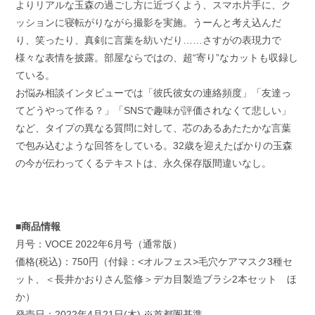
よりリアルな玉森の過ごし方に近づくよう、スマホ片手に、ク
ッションに寝転がりながら撮影を実施。うーんと考え込んだ
り、笑ったり、真剣に言葉を紡いだり……さすがの表現力で
様々な表情を披露。部屋ならではの、超“寄り”なカットも収録し
ている。
お悩み相談インタビューでは「彼氏彼女の連絡頻度」「友達っ
てどうやって作る？」「SNSで趣味が評価されなくて悲しい」
など、タイプの異なる質問に対して、芯のあるあたたかな言葉
で包み込むような回答をしている。32歳を迎えたばかりの玉森
の今が伝わってくるテキストは、永久保存版間違いなし。
■商品情報
月号：VOCE 2022年6月号（通常版）
価格(税込)：750円（付録：<オルフェス>毛穴ケアマスク3種セ
ット、＜長井かおりさん監修＞デカ目製造ブラシ2本セット ほ
か）
発売日：2022年4月21日(木) ※首都圏基準