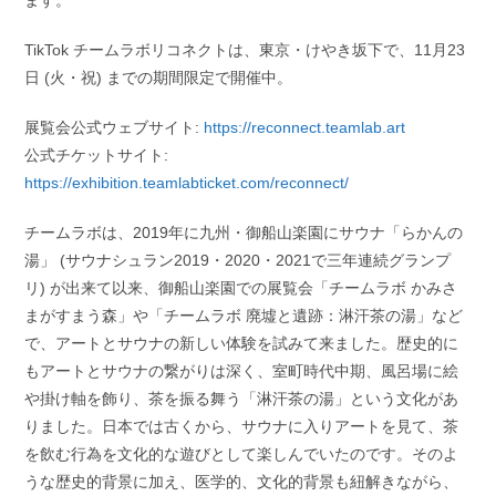
ます。
TikTok チームラボリコネクトは、東京・けやき坂下で、11月23
日 (火・祝) までの期間限定で開催中。
展覧会公式ウェブサイト:
https://reconnect.teamlab.art
公式チケットサイト:
https://exhibition.teamlabticket.com/reconnect/
チームラボは、2019年に九州・御船山楽園にサウナ「らかんの
湯」 (サウナシュラン2019・2020・2021で三年連続グランプ
リ) が出来て以来、御船山楽園での展覧会「チームラボ かみさ
まがすまう森」や「チームラボ 廃墟と遺跡：淋汗茶の湯」など
で、アートとサウナの新しい体験を試みて来ました。歴史的に
もアートとサウナの繋がりは深く、室町時代中期、風呂場に絵
や掛け軸を飾り、茶を振る舞う「淋汗茶の湯」という文化があ
りました。日本では古くから、サウナに入りアートを見て、茶
を飲む行為を文化的な遊びとして楽しんでいたのです。そのよ
うな歴史的背景に加え、医学的、文化的背景も紐解きながら、