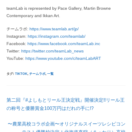
teamLab is represented by Pace Gallery, Martin Browne
Contemporary and Ikkan Art.
チームラボ:
https://www.teamlab.art/jp/
Instagram:
https://instagram.com/teamlab/
Facebook:
https://www.facebook.com/teamLab.inc
Twitter:
https://twitter.com/teamLab_news
YouTube:
https://www.youtube.com/c/teamLabART
タグ
:
TIKTOK
,
チームラボ
,
一覧
そ
​第二回『#よしもとリール王決定戦』開催決定‼リール王
の
他
の称号と優勝賞金100万円はだれの手に!?
の
記
〜農業高校コラボ企画〜オリジナルスイーツレシピコン
事
を