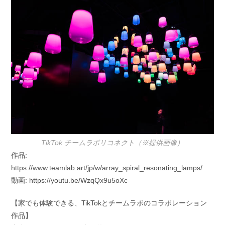
TikTok チームラボリコネクト（※提供画像）
作品:
https://www.teamlab.art/jp/w/array_spiral_resonating_lamps/
動画: https://youtu.be/WzqQx9u5oXc
【家でも体験できる、TikTokとチームラボのコラボレーション
作品】