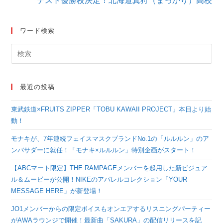
テスト優勝校決定！北海道真狩（まっかり）高校
読
む
ワード検索
最近の投稿
東武鉄道×FRUITS ZIPPER「TOBU KAWAII PROJECT」本日より始
動！
モナキが、7年連続フェイスマスクブランドNo.1の「ルルルン」のア
ンバサダーに就任！「モナキ×ルルルン」特別企画がスタート！
【ABCマート限定】THE RAMPAGEメンバーを起用した新ビジュア
ル＆ムービーが公開！NIKEのアパレルコレクション「YOUR
MESSAGE HERE」が新登場！
JO1メンバーからの限定ボイスもオンエアするリスニングパーティー
がAWAラウンジで開催！最新曲「SAKURA」の配信リリースを記