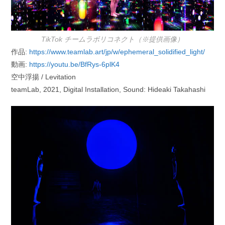
TikTok チームラボリコネクト（※提供画像）
作品:
https://www.teamlab.art/jp/w/ephemeral_solidified_light/
動画:
https://youtu.be/BfRys-6plK4
空中浮揚 / Levitation
teamLab, 2021, Digital Installation, Sound: Hideaki Takahashi