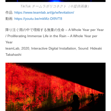
TikTok チームラボリコネクト（※提供画像）
作品:
https://www.teamlab.art/jp/w/levitation/
動画:
https://youtu.be/mkMz-DI9VT8
降り注ぐ雨の中で増殖する無量の生命 – A Whole Year per Year
/ Proliferating Immense Life in the Rain – A Whole Year per
Year
teamLab, 2020, Interactive Digital Installation, Sound: Hideaki
Takahashi