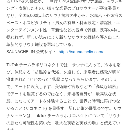
るTTNE株式会社が、「今行くべき全国のサウナ施設」をランキ
ング・表彰したもの。様々な業界のプロサウナーが審査委員と
なり、全国5,000以上のサウナ施設の中から、水風呂・外気浴ス
ペース・ホスピタリティ・男女の有無・料金設定・清潔性・エ
ンターテインメント性・革新性などの観点で評価。既存の枠に
捉われず、新しい試みにより新たなサウナの価値を導き出した
革新的なサウナ施設を選出している。
SAUNACHELIN 公式サイト:
https://saunachelin.com/
TikTok チームラボリコネクトでは、サウナに入って、冷水を浴
び、休憩する「超温冷交代浴」を通して、来場者に感覚が研ぎ
澄まされた ”ととのった” 状態になってもらいます。そのうえ
で、アートに没入します。美術館や宮殿などの「高級な場所」
でアートを鑑賞するのではなく、来場者自身が「最高級な状
態」になってアートを体験することで、世界と時間に再びつな
がること (リコネクト) を目指す、新しい形の展覧会です。サウ
ナシュランは、TikTok チームラボリコネクトについて「サウナ
の新たな可能性を拓いた、壮大な実験と実践の場」と伝えてい