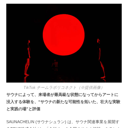
開
テ
日:
ゴ
リ
ー:
TikTok チームラボリコネクト（※提供画像）
サウナによって、来場者が最高級な状態になってからアートに
没入する体験を、“サウナの新たな可能性を拓いた、壮大な実験
と実践の場”と評価
SAUNACHELIN (サウナシュラン) は、サウナ関連事業を展開す