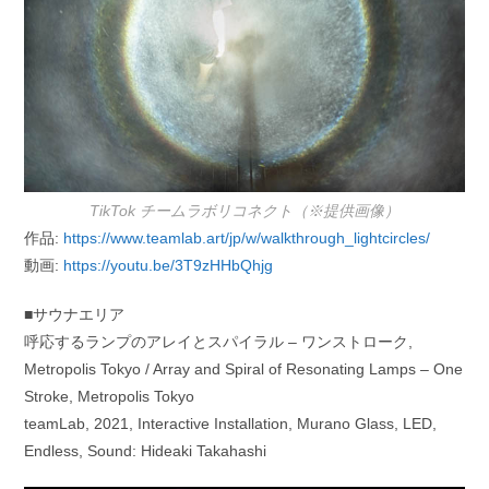
TikTok チームラボリコネクト（※提供画像）
作品:
https://www.teamlab.art/jp/w/walkthrough_lightcircles/
動画:
https://youtu.be/3T9zHHbQhjg
■サウナエリア
呼応するランプのアレイとスパイラル – ワンストローク,
Metropolis Tokyo / Array and Spiral of Resonating Lamps – One
Stroke, Metropolis Tokyo
teamLab, 2021, Interactive Installation, Murano Glass, LED,
Endless, Sound: Hideaki Takahashi