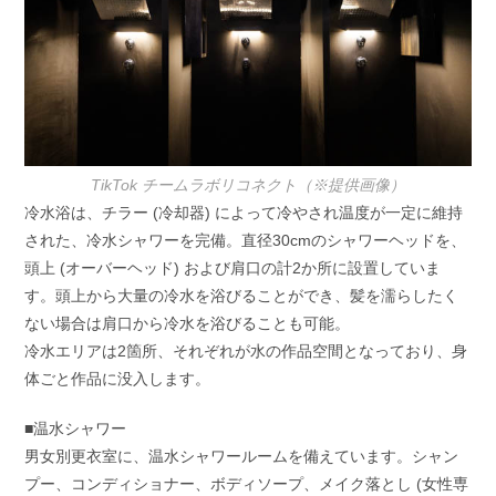
TikTok チームラボリコネクト（※提供画像）
冷水浴は、チラー (冷却器) によって冷やされ温度が一定に維持
された、冷水シャワーを完備。直径30cmのシャワーヘッドを、
頭上 (オーバーヘッド) および肩口の計2か所に設置していま
す。頭上から大量の冷水を浴びることができ、髪を濡らしたく
ない場合は肩口から冷水を浴びることも可能。
冷水エリアは2箇所、それぞれが水の作品空間となっており、身
体ごと作品に没入します。
■温水シャワー
男女別更衣室に、温水シャワールームを備えています。シャン
プー、コンディショナー、ボディソープ、メイク落とし (女性専