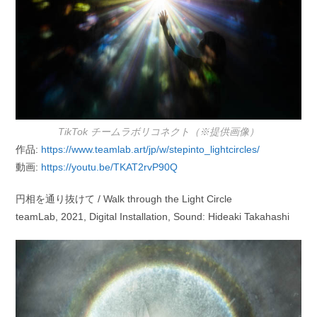
TikTok チームラボリコネクト（※提供画像）
作品:
https://www.teamlab.art/jp/w/stepinto_lightcircles/
動画:
https://youtu.be/TKAT2rvP90Q
円相を通り抜けて / Walk through the Light Circle
teamLab, 2021, Digital Installation, Sound: Hideaki Takahashi