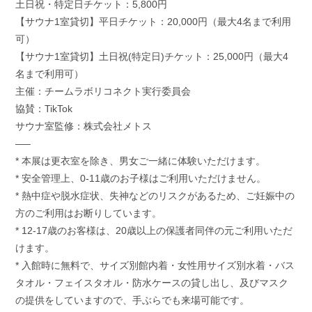
土日祝・特定日チケット：5,800円
【サウナ1室貸切】平日チケット：20,000円（最大4名まで利用
可）
【サウナ1室貸切】土日祝(特定日)チケット：25,000円（最大4
名まで利用可）
主催：チームラボリコネクト実行委員会
協賛：TikTok
サウナ室監修：株式会社メトス
—–
* 本展は更衣室を除き、男女ご一緒に体験いただけます。
* 安全管理上、0-11歳のお子様はご利用いただけません。
* 熱中症や脱水症状、失神などのリスクがあるため、ご妊娠中の
方のご利用はお断りしています。
* 12-17歳のお客様は、20歳以上の保護者同伴の元ご利用いただ
けます。
* 入館時に無料で、サイズ別館内着・女性用サイズ別水着・バス
タオル・フェイスタオル・防水ケースの貸し出し、及びマスク
の提供をしていますので、手ぶらでも来場可能です。