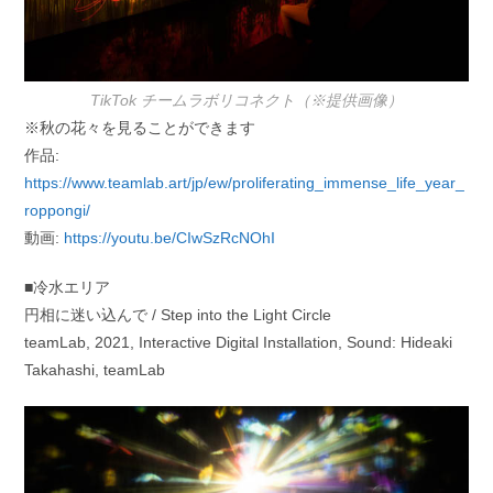
TikTok チームラボリコネクト（※提供画像）
※秋の花々を見ることができます
作品:
https://www.teamlab.art/jp/ew/proliferating_immense_life_year_
roppongi/
動画:
https://youtu.be/CIwSzRcNOhI
■冷水エリア
円相に迷い込んで / Step into the Light Circle
teamLab, 2021, Interactive Digital Installation, Sound: Hideaki
Takahashi, teamLab