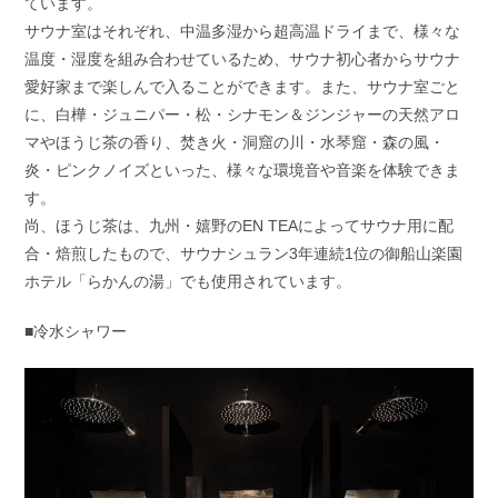
ています。
サウナ室はそれぞれ、中温多湿から超高温ドライまで、様々な
温度・湿度を組み合わせているため、サウナ初心者からサウナ
愛好家まで楽しんで入ることができます。また、サウナ室ごと
に、白樺・ジュニパー・松・シナモン＆ジンジャーの天然アロ
マやほうじ茶の香り、焚き火・洞窟の川・水琴窟・森の風・
炎・ピンクノイズといった、様々な環境音や音楽を体験できま
す。
尚、ほうじ茶は、九州・嬉野のEN TEAによってサウナ用に配
合・焙煎したもので、サウナシュラン3年連続1位の御船山楽園
ホテル「らかんの湯」でも使用されています。
■冷水シャワー