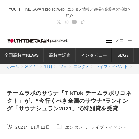
コ
YOUTH TIME JAPAN project web | エンタメ情報と頑張る高校生の活動を
ン
紹介
テ
ン
ツ
メニュー
へ
ス
全国高校生NEWS
高校生調査
インタビュー
SDGs
キ
ッ
ホーム
>
2021年
>
11月
>
12日
>
エンタメ
>
ライブ・イベント
>
チ
プ
チームラボのサウナ「TikTok チームラボリコネ
クト」が、“今行くべき全国のサウナ”ランキン
グ「サウナシュラン2021」で特別賞を受賞
投
投
2021年11月12日
エンタメ
/
ライブ・イベント
稿
稿
公
カ