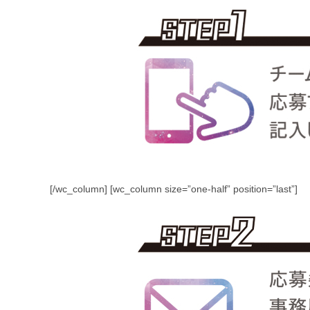
[/wc_column] [wc_column size=”one-half” position=”last”]