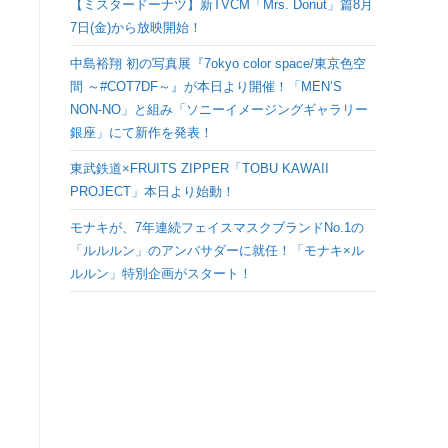
【ミスタードーナツ】新TVCM「Mrs. Donut」篇8月
検
7日(金)から放映開始！
中島裕翔 初の写真展『7okyo color space/東京色空
索
間 ～#COT7DF～』が本日より開催！「MEN’S
NON-NO」と組み「ソニーイメージングギャラリー
を
銀座」にて新作を発表！
ト
東武鉄道×FRUITS ZIPPER「TOBU KAWAII
PROJECT」本日より始動！
グ
モナキが、7年連続フェイスマスクブランドNo.1の
「ルルルン」のアンバサダーに就任！「モナキ×ル
ル
ルルン」特別企画がスタート！