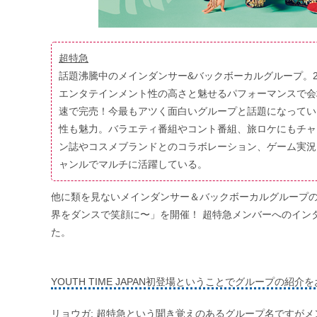
超特急
話題沸騰中のメインダンサー&バックボーカルグループ。201
エンタテインメント性の高さと魅せるパフォーマンスで会
速で完売！今最もアツく面白いグループと話題になってい
性も魅力。バラエティ番組やコント番組、旅ロケにもチャ
ン誌やコスメブランドとのコラボレーション、ゲーム実況
ャンルでマルチに活躍している。
他に類を見ないメインダンサー＆バックボーカルグループの超特急
界をダンスで笑顔に〜」を開催！ 超特急メンバーへのイン
た。
YOUTH TIME JAPAN初登場ということでグループの紹介
リョウガ: 超特急という聞き覚えのあるグループ名ですが