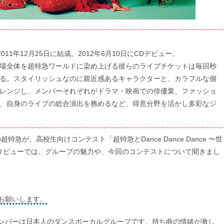
1年12月25日に結成、2012年6月10日にCDデビュー。
場全体を超特急ワールドに染め上げる彼らのライブチケットは毎回秒
る。スタイリッシュなのに親近感あるキャラクターと、カラフルな個
レンジし、メンバーそれぞれがドラマ・映画での俳優業、ファッショ
、自身のライブの総合演出を務めるなど、得意分野を活かし多彩なジ
が、高校生向けコンテスト「超特急とDance Dance Dance 〜世
タビューでは、グループの魅力や、今回のコンテストについて聞きまし
をお願いします。
メンバーは日本人のダンスボーカルグループです。持ち曲の情緒が激し