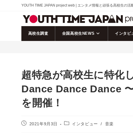
コ
YOUTH TIME JAPAN project web | エンタメ情報と頑張る高校生の
ン
テ
ン
ツ
高校生調査
全国高校生NEWS
インタビ
へ
ス
キ
ッ
プ
超特急が高校生に特化
Dance Dance Da
を開催！
投
投
2021年9月3日
インタビュー
/
音楽
稿
稿