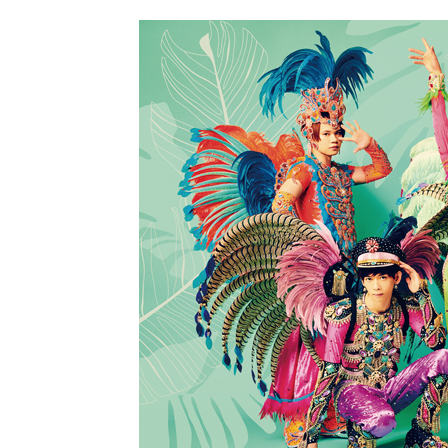
公
カ
開
テ
日:
ゴ
リ
ー: