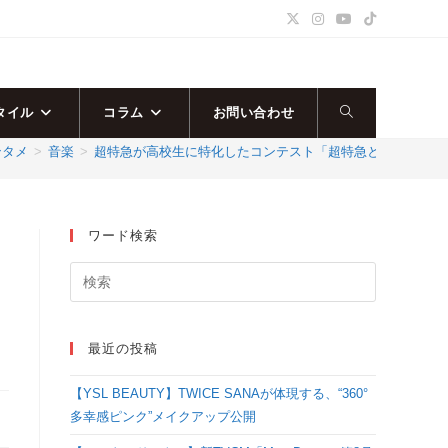
タイル
コラム
お問い合わせ
ウ
ンタメ
>
音楽
>
超特急が高校生に特化したコンテスト「超特急とDance Danc
ェ
ブ
ワード検索
サ
イ
最近の投稿
ト
【YSL BEAUTY】TWICE SANAが体現する、“360°
の
多幸感ピンク”メイクアップ公開