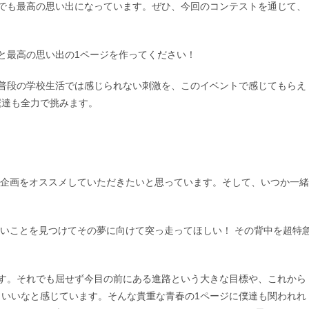
今でも最高の思い出になっています。ぜひ、今回のコンテストを通じて、
ちと最高の思い出の1ページを作ってください！
、普段の学校生活では感じられない刺激を、このイベントで感じてもらえ
僕達も全力で挑みます。
回の企画をオススメしていただきたいと思っています。そして、いつか一緒
たいことを見つけてその夢に向けて突っ走ってほしい！ その背中を超特
ます。それでも屈せず今目の前にある進路という大きな目標や、これから
いいなと感じています。そんな貴重な青春の1ページに僕達も関われれ