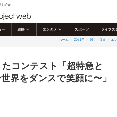
活動を紹介
ュー
進路
エンタメ
スポーツ
ライフス
ホーム
>
2021年
>
9月
>
3日
>
エ
したコンテスト「超特急と
nce 〜世界をダンスで笑顔に〜」