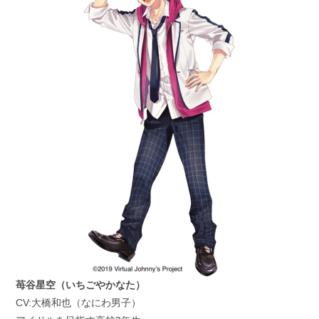
苺谷星空（いちごやかなた）
CV:大橋和也（なにわ男子）