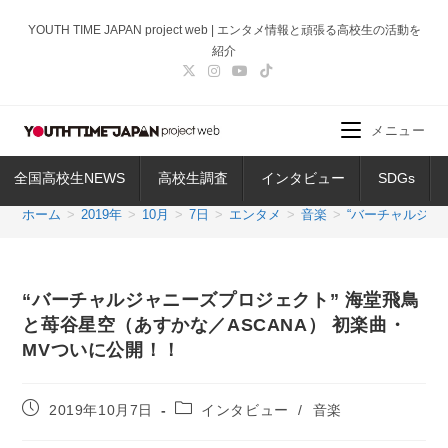
コ
YOUTH TIME JAPAN project web | エンタメ情報と頑張る高校生の活動を
ン
紹介
テ
ン
ツ
メニュー
へ
ス
全国高校生NEWS
高校生調査
インタビュー
SDGs
キ
ッ
ホーム
>
2019年
>
10月
>
7日
>
エンタメ
>
音楽
>
“バーチャルジャ
プ
“バーチャルジャニーズプロジェクト” 海堂⾶⿃
と苺⾕星空（あすかな／ASCANA） 初楽曲・
MVついに公開！！
投
投
2019年10月7日
インタビュー
/
音楽
稿
稿
公
カ