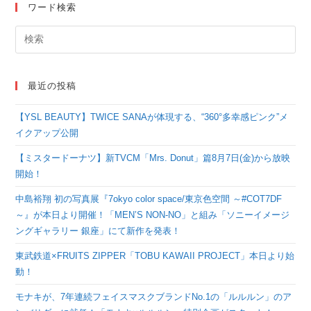
ワード検索
最近の投稿
【YSL BEAUTY】TWICE SANAが体現する、“360°多幸感ピンク”メ
イクアップ公開
【ミスタードーナツ】新TVCM「Mrs. Donut」篇8月7日(金)から放映
開始！
中島裕翔 初の写真展『7okyo color space/東京色空間 ～#COT7DF
～』が本日より開催！「MEN’S NON-NO」と組み「ソニーイメージ
ングギャラリー 銀座」にて新作を発表！
東武鉄道×FRUITS ZIPPER「TOBU KAWAII PROJECT」本日より始
動！
モナキが、7年連続フェイスマスクブランドNo.1の「ルルルン」のア