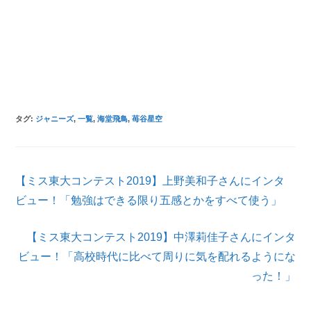
タグ
:
ジャニーズ
,
一覧
,
海堂⾶⿃
,
苺⾕星空
そ
【ミス東大コンテスト2019】上野美和子さんにインタ
の
他
ビュー！「勉強はできる限り五感とかをすべて使う」
の
記
【ミス東大コンテスト2019】中澤莉佳子さんにインタ
事
を
ビュー！「高校時代に比べて周りに気を配れるようにな
読
った！」
む