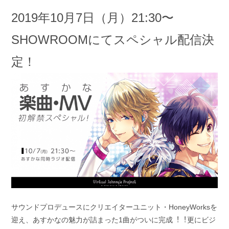
開
テ
2019年10⽉7⽇（⽉）21:30〜
日:
ゴ
リ
SHOWROOMにてスペシャル配信決
ー:
定！
サウンドプロデュースにクリエイターユニット・HoneyWorksを
迎え、あすかなの魅⼒が詰まった1曲がついに完成︕︕更にビジ