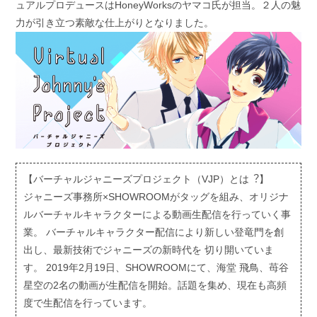
ュアルプロデュースはHoneyWorksのヤマコ⽒が担当。２⼈の魅
⼒が引き⽴つ素敵な仕上がりとなりました。
【バーチャルジャニーズプロジェクト（VJP）とは︖】
ジャニーズ事務所×SHOWROOMがタッグを組み、オリジナ
ルバーチャルキャラクターによる動画⽣配信を⾏っていく事
業。 バーチャルキャラクター配信により新しい登⻯⾨を創
出し、最新技術でジャニーズの新時代を 切り開いていま
す。 2019年2⽉19⽇、SHOWROOMにて、海堂 ⾶⿃、苺⾕
星空の2名の動画が⽣配信を開始。話題を集め、現在も⾼頻
度で⽣配信を⾏っています。