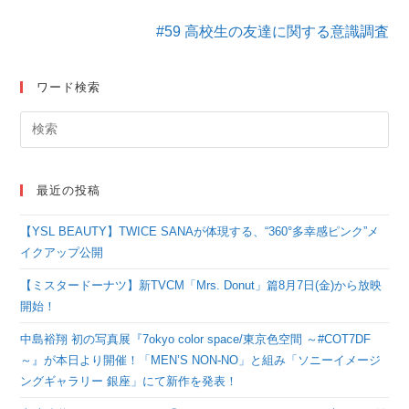
他
の
#59 高校生の友達に関する意識調査
記
事
を
ワード検索
読
む
最近の投稿
【YSL BEAUTY】TWICE SANAが体現する、“360°多幸感ピンク”メ
イクアップ公開
【ミスタードーナツ】新TVCM「Mrs. Donut」篇8月7日(金)から放映
開始！
中島裕翔 初の写真展『7okyo color space/東京色空間 ～#COT7DF
～』が本日より開催！「MEN’S NON-NO」と組み「ソニーイメージ
ングギャラリー 銀座」にて新作を発表！