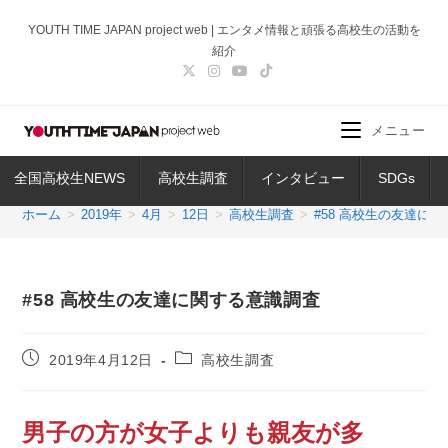
コ
YOUTH TIME JAPAN project web | エンタメ情報と頑張る高校生の活動を
ン
紹介
テ
ン
ツ
メニュー
へ
ス
全国高校生NEWS
高校生調査
インタビュー
SDGs
キ
ッ
ホーム
>
2019年
>
4月
>
12日
>
高校生調査
>
#58 高校生の友達に
プ
#58 高校生の友達に関する意識調査
投
投
2019年4月12日
高校生調査
稿
稿
公
カ
開
テ
男子の方が女子よりも親友が多
日:
ゴ