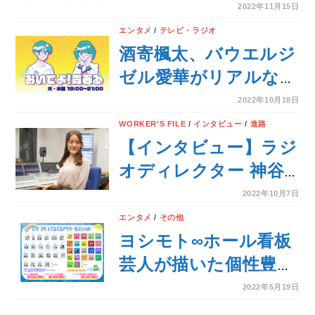
ジオ番組『おいでよ！
2022年11月15日
青春る』の魅力に迫
エンタメ
/
テレビ・ラジオ
る！
酒寄楓太、バウエルジ
ゼル愛華がリアルな
「青春」をお届けする
2022年10月18日
『おいでよ！青春る』
WORKER’S FILE
/
インタビュー
/
進路
に出演決定！
【インタビュー】ラジ
オディレクター 神谷
友里杏「華やかで遠い
2022年10月7日
存在に感じる人たち
エンタメ
/
その他
も、ラジオだと不思議
ヨシモト∞ホール看板
と親近感が湧く」
芸人が描いた個性豊か
なてるてる坊主グッズ
2022年5月19日
を発売！『ムゲンダイ