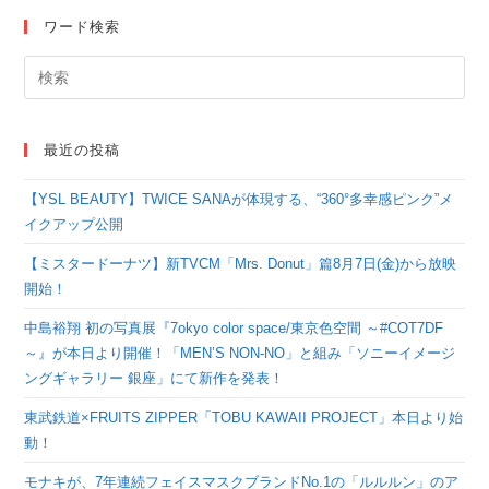
てるてるキャンペー
ワード検索
ン』ヨシモト∞ホール
にて6月1日（水）〜30
日（木）期間限定開催
最近の投稿
【YSL BEAUTY】TWICE SANAが体現する、“360°多幸感ピンク”メ
イクアップ公開
【ミスタードーナツ】新TVCM「Mrs. Donut」篇8月7日(金)から放映
開始！
中島裕翔 初の写真展『7okyo color space/東京色空間 ～#COT7DF
～』が本日より開催！「MEN’S NON-NO」と組み「ソニーイメージ
ングギャラリー 銀座」にて新作を発表！
東武鉄道×FRUITS ZIPPER「TOBU KAWAII PROJECT」本日より始
動！
モナキが、7年連続フェイスマスクブランドNo.1の「ルルルン」のア