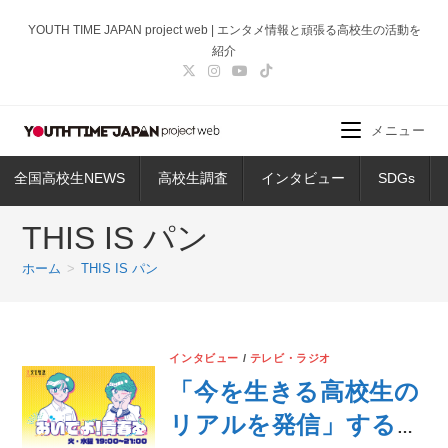
コ
YOUTH TIME JAPAN project web | エンタメ情報と頑張る高校生の活動を
ン
紹介
テ
ン
ツ
メニュー
へ
ス
全国高校生NEWS
高校生調査
インタビュー
SDGs
キ
ッ
THIS IS パン
プ
ホーム
>
THIS IS パン
インタビュー
/
テレビ・ラジオ
「今を生きる高校生の
リアルを発信」するラ