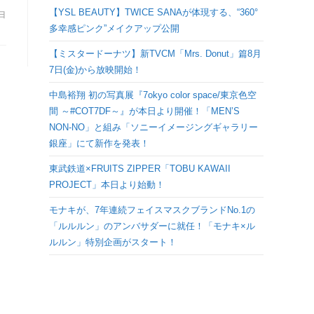
検
【YSL BEAUTY】TWICE SANAが体現する、“360°
8日
多幸感ピンク”メイクアップ公開
索
【ミスタードーナツ】新TVCM「Mrs. Donut」篇8月
7日(金)から放映開始！
を
中島裕翔 初の写真展『7okyo color space/東京色空
間 ～#COT7DF～』が本日より開催！「MEN’S
ト
NON-NO」と組み「ソニーイメージングギャラリー
銀座」にて新作を発表！
グ
東武鉄道×FRUITS ZIPPER「TOBU KAWAII
PROJECT」本日より始動！
ル
モナキが、7年連続フェイスマスクブランドNo.1の
「ルルルン」のアンバサダーに就任！「モナキ×ル
ルルン」特別企画がスタート！