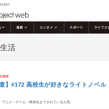
活動を紹介
ュー
進路
エンタメ
スポーツ
ライフス
界生活
生調査
査】#172 高校生が好きなライトノベル
、アニメ・ゲーム・映画化までされている人気…