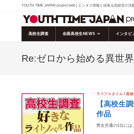
コ
YOUTH TIME JAPAN project web | エンタメ情報と頑張る高校生の
ン
テ
ン
ツ
高校生調査
全国高校生NEWS
インタビ
へ
ス
Re:ゼロから始める異世
キ
ッ
プ
ライフスタイル
/
高校
【高校生調
作品
男女共通の1位には