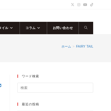
タイル
コラム
お問い合わせ
ウ
ェ
ホーム
>
FAIRY TAIL
ブ
サ
ワード検索
イ
ジ
ト
の
最近の投稿