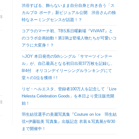
検
渋谷すばる、飾らないまま自分自身と向き合う「ス
カルプＤ ボーテ」新ビジュアル公開 渋谷さんの独
4日
特なネーミングセンスが話題！？
索
コアラのマーチ初、TBS系日曜劇場『VIVANT』と
を
のコラボ企画始動！第1弾は登場人物たちが可愛いコ
アラに大変身！？
ト
≒JOY 本日発売の5thシングル「サマーツインテー
ル」が、自己最高となる初日出荷37万枚を記録し、
グ
8/4付 オリコンデイリーシングルランキングにて
堂々の1位を獲得！!
ル
リゼ・ヘルエスタ、登録者100万人を記念して「Lize
Helesta Celebration Goods」を本日より受注販売開
4日
始！
羽生結弦選手の美麗写真集『Couture on Ice 羽生結
弦×伊藤聡美 写真集』出版記念 衣装＆写真展が8/30
まで開催中！