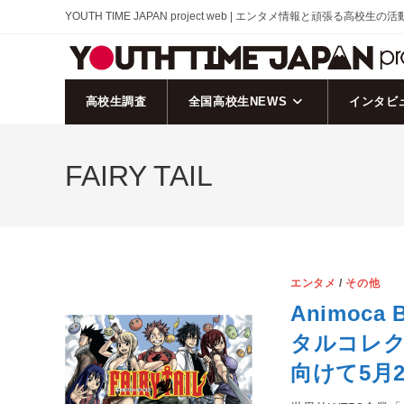
コ
YOUTH TIME JAPAN project web | エンタメ情報と頑張る高校生の
ン
テ
ン
ツ
高校生調査
全国高校生NEWS
インタビ
へ
ス
FAIRY TAIL
キ
ッ
プ
エンタメ
/
その他
Animoca
タルコレ
向けて5月