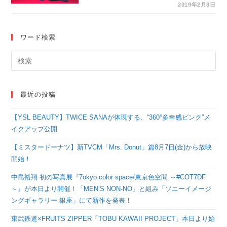
『桜』についてインタ
2019年2月8日
ビュー！
ワード検索
最近の投稿
【YSL BEAUTY】TWICE SANAが体現する、“360°多幸感ピンク”メ
イクアップ公開
【ミスタードーナツ】新TVCM「Mrs. Donut」篇8月7日(金)から放映
開始！
中島裕翔 初の写真展『7okyo color space/東京色空間 ～#COT7DF
～』が本日より開催！「MEN’S NON-NO」と組み「ソニーイメージ
ングギャラリー 銀座」にて新作を発表！
東武鉄道×FRUITS ZIPPER「TOBU KAWAII PROJECT」本日より始