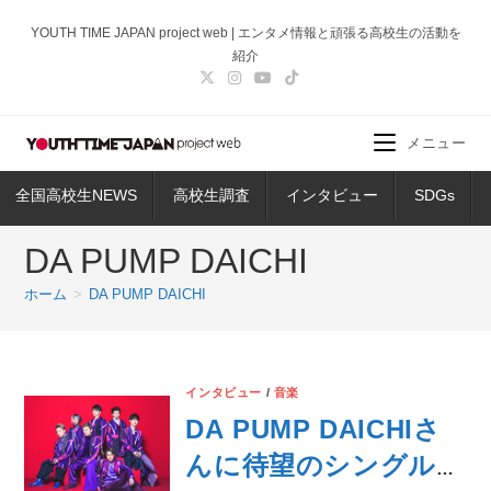
コ
YOUTH TIME JAPAN project web | エンタメ情報と頑張る高校生の活動を
ン
紹介
テ
ン
ツ
メニュー
へ
ス
全国高校生NEWS
高校生調査
インタビュー
SDGs
キ
ッ
DA PUMP DAICHI
プ
ホーム
>
DA PUMP DAICHI
インタビュー
/
音楽
DA PUMP DAICHIさ
んに待望のシングル