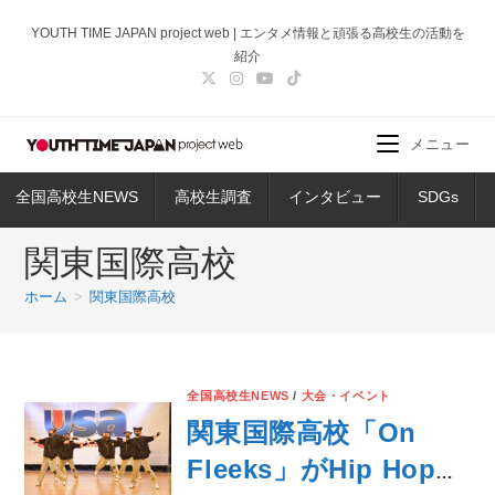
コ
YOUTH TIME JAPAN project web | エンタメ情報と頑張る高校生の活動を
ン
紹介
テ
ン
ツ
メニュー
へ
ス
全国高校生NEWS
高校生調査
インタビュー
SDGs
キ
ッ
関東国際高校
プ
ホーム
>
関東国際高校
全国高校生NEWS
/
大会・イベント
関東国際高校「On
Fleeks」がHip Hop部