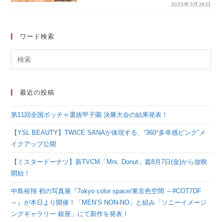
門でパフォーマンスを
2023年3月28日
披露！＜USA
School&College
ワード検索
Nationals 2023-全国
選手権大会-＞
最近の投稿
第11回全国ボッチャ選抜甲子園 決勝大会の結果発表！
【YSL BEAUTY】TWICE SANAが体現する、“360°多幸感ピンク”メ
イクアップ公開
【ミスタードーナツ】新TVCM「Mrs. Donut」篇8月7日(金)から放映
開始！
中島裕翔 初の写真展『7okyo color space/東京色空間 ～#COT7DF
～』が本日より開催！「MEN’S NON-NO」と組み「ソニーイメージ
ングギャラリー 銀座」にて新作を発表！