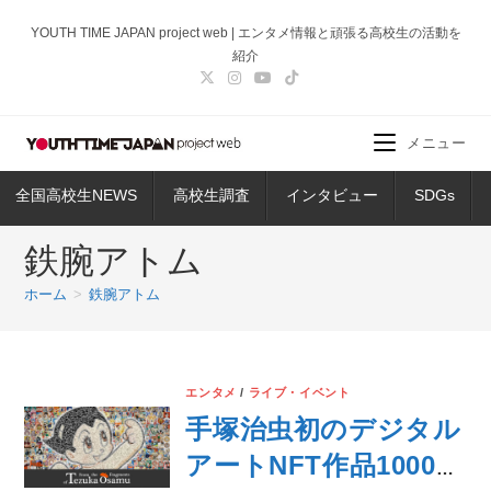
コ
YOUTH TIME JAPAN project web | エンタメ情報と頑張る高校生の活動を
ン
紹介
テ
ン
ツ
メニュー
へ
ス
全国高校生NEWS
高校生調査
インタビュー
SDGs
キ
ッ
鉄腕アトム
プ
ホーム
>
鉄腕アトム
エンタメ
/
ライブ・イベント
手塚治虫初のデジタル
アートNFT作品1000点