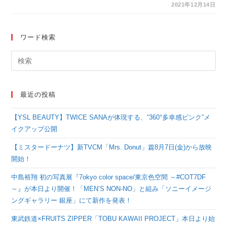
が約1時間で完売！12
2021年12月14日
月15日からは世界に1
点のモザイクアート
ワード検索
NFT「鉄腕アトム」の
オークションが開始！
最近の投稿
【YSL BEAUTY】TWICE SANAが体現する、“360°多幸感ピンク”メ
イクアップ公開
【ミスタードーナツ】新TVCM「Mrs. Donut」篇8月7日(金)から放映
開始！
中島裕翔 初の写真展『7okyo color space/東京色空間 ～#COT7DF
～』が本日より開催！「MEN’S NON-NO」と組み「ソニーイメージ
ングギャラリー 銀座」にて新作を発表！
東武鉄道×FRUITS ZIPPER「TOBU KAWAII PROJECT」本日より始