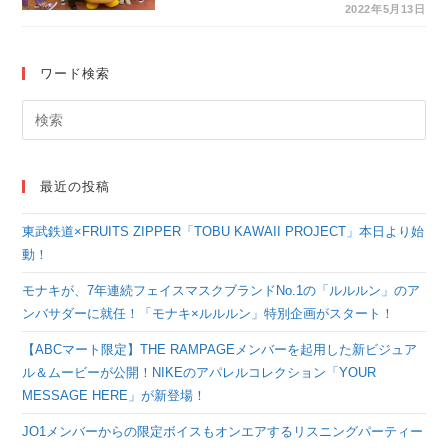
どこに！みんなで
2022年5月13日
『Pokémon
LEGENDS アルセウ
ワード検索
ス』キング戦にチャレ
ンジ！
最近の投稿
東武鉄道×FRUITS ZIPPER「TOBU KAWAII PROJECT」本日より始
動！
モナキが、7年連続フェイスマスクブランドNo.1の「ルルルン」のア
ンバサダーに就任！「モナキ×ルルルン」特別企画がスタート！
【ABCマート限定】THE RAMPAGEメンバーを起用した新ビジュア
ル＆ムービーが公開！NIKEのアパレルコレクション「YOUR
MESSAGE HERE」が新登場！
JO1メンバーからの限定ボイスもオンエアするリスニングパーティー