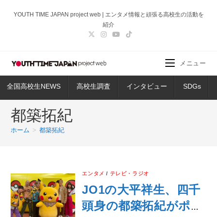
コ
YOUTH TIME JAPAN project web | エンタメ情報と頑張る高校生の活動を
ン
紹介
テ
ン
ツ
メニュー
へ
ス
全国高校生NEWS
高校生調査
インタビュー
SDGs
キ
ッ
都築拓紀
プ
ホーム
>
都築拓紀
エンタメ
/
テレビ・ラジオ
JO1の大平祥生、四千
頭身の都築拓紀がポケ