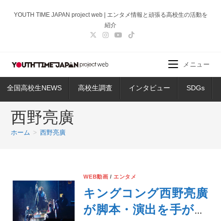
コ
YOUTH TIME JAPAN project web | エンタメ情報と頑張る高校生の活動を
ン
紹介
テ
ン
ツ
メニュー
へ
ス
全国高校生NEWS
高校生調査
インタビュー
SDGs
キ
ッ
西野亮廣
プ
ホーム
>
西野亮廣
WEB動画
/
エンタメ
キングコング西野亮廣
が脚本・演出を手がけ