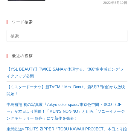
たファミリーミュージ
2022年5月10日
カル「えんとつ町のプ
ペル」、YouTubeでの
ワード検索
全編無料公開が決
定！！
最近の投稿
【YSL BEAUTY】TWICE SANAが体現する、“360°多幸感ピンク”メ
イクアップ公開
【ミスタードーナツ】新TVCM「Mrs. Donut」篇8月7日(金)から放映
開始！
中島裕翔 初の写真展『7okyo color space/東京色空間 ～#COT7DF
～』が本日より開催！「MEN’S NON-NO」と組み「ソニーイメージ
ングギャラリー 銀座」にて新作を発表！
東武鉄道×FRUITS ZIPPER「TOBU KAWAII PROJECT」本日より始