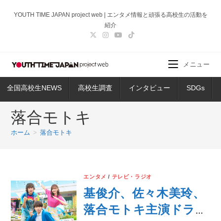
コ
YOUTH TIME JAPAN project web | エンタメ情報と頑張る高校生の活動を
ン
紹介
テ
ン
ツ
メニュー
へ
ス
全国高校生NEWS
高校生調査
インタビュー
SDGs
キ
ッ
落合モトキ
プ
ホーム
>
落合モトキ
エンタメ
/
テレビ・ラジオ
基俊介、佐々木美玲、
落合モトキ主演ドラマ