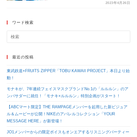
「ぴーすおぶけーき」
2023年4月26日
Blu-ray＆DVDの発売
を記念して
ワード検索
HMV&BOOKS
SHIBUYAでのPOP UP
SHOPが決定！
最近の投稿
東武鉄道×FRUITS ZIPPER「TOBU KAWAII PROJECT」本日より始
動！
モナキが、7年連続フェイスマスクブランドNo.1の「ルルルン」のア
ンバサダーに就任！「モナキ×ルルルン」特別企画がスタート！
【ABCマート限定】THE RAMPAGEメンバーを起用した新ビジュア
ル＆ムービーが公開！NIKEのアパレルコレクション「YOUR
MESSAGE HERE」が新登場！
JO1メンバーからの限定ボイスもオンエアするリスニングパーティー