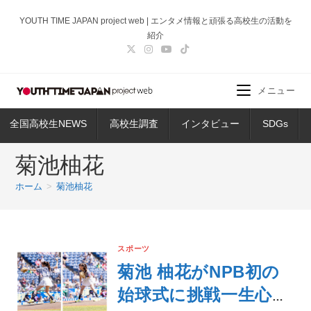
コ
YOUTH TIME JAPAN project web | エンタメ情報と頑張る高校生の活動を
ン
紹介
テ
ン
ツ
メニュー
へ
ス
全国高校生NEWS
高校生調査
インタビュー
SDGs
キ
ッ
菊池柚花
プ
ホーム
>
菊池柚花
スポーツ
菊池 柚花がNPB初の
始球式に挑戦一生心に