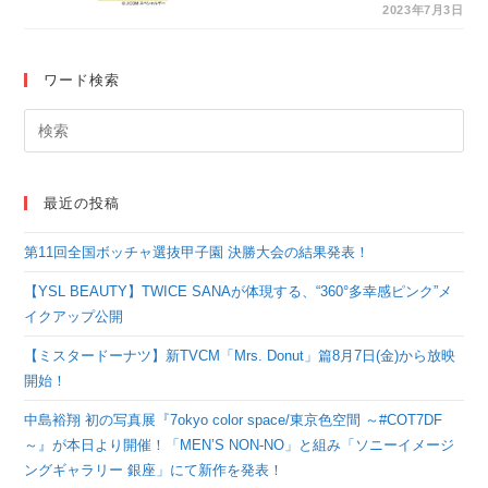
残る幸せな時間！憧れ
2023年7月3日
のマウンドで全力投球
ワード検索
最近の投稿
第11回全国ボッチャ選抜甲子園 決勝大会の結果発表！
【YSL BEAUTY】TWICE SANAが体現する、“360°多幸感ピンク”メ
イクアップ公開
【ミスタードーナツ】新TVCM「Mrs. Donut」篇8月7日(金)から放映
開始！
中島裕翔 初の写真展『7okyo color space/東京色空間 ～#COT7DF
～』が本日より開催！「MEN’S NON-NO」と組み「ソニーイメージ
ングギャラリー 銀座」にて新作を発表！