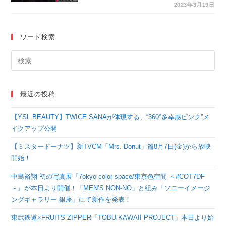
学校ダンス部O2」が
2023年3月19日
演技を披露！＜高校ス
トリートダンスグラン
ワード検索
プリ2023＞
最近の投稿
【YSL BEAUTY】TWICE SANAが体現する、“360°多幸感ピンク”メ
イクアップ公開
【ミスタードーナツ】新TVCM「Mrs. Donut」篇8月7日(金)から放映
開始！
中島裕翔 初の写真展『7okyo color space/東京色空間 ～#COT7DF
～』が本日より開催！「MEN’S NON-NO」と組み「ソニーイメージ
ングギャラリー 銀座」にて新作を発表！
東武鉄道×FRUITS ZIPPER「TOBU KAWAII PROJECT」本日より始