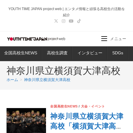
コ
YOUTH TIME JAPAN project web | エンタメ情報と頑張る高校生の活動を
ン
紹介
テ
ン
ツ
メニュー
へ
ス
全国高校生NEWS
高校生調査
インタビュー
SDGs
キ
ッ
神奈川県立横須賀大津高校
プ
ホーム
>
神奈川県立横須賀大津高校
全国高校生NEWS
/
大会・イベント
神奈川県立横須賀大津
高校「横須賀大津高等