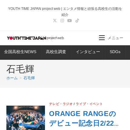
コ
YOUTH TIME JAPAN project web | エンタメ情報と頑張る高校生の活動を
ン
紹介
テ
ン
ツ
メニュー
へ
ス
全国高校生NEWS
高校生調査
インタビュー
SDGs
キ
ッ
石毛輝
プ
ホーム
>
石毛輝
テレビ・ラジオ
/
ライブ・イベント
ORANGE RANGEの
デビュー記念日2/22に