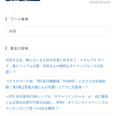
開催されたトリビュー
2023年3月22日
トバンド「アレンジレ
ンジ」との対バンが、
ワード検索
スペースシャワーTV
でオンエア！
最近の投稿
渋谷すばる、飾らないまま自分自身と向き合う「スカルプＤ ボー
テ」新ビジュアル公開 渋谷さんの独特なネーミングセンスが話
題！？
コアラのマーチ初、TBS系日曜劇場『VIVANT』とのコラボ企画始
動！第1弾は登場人物たちが可愛いコアラに大変身！？
≒JOY 本日発売の5thシングル「サマーツインテール」が、自己最高
となる初日出荷37万枚を記録し、8/4付 オリコンデイリーシングル
ランキングにて堂々の1位を獲得！!