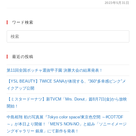
ジャンプチャンネルに
2023年5月31日
て誕生日を記念した
PVを6月1日（木）0時
ワード検索
よりプレミア公開！
最近の投稿
第11回全国ボッチャ選抜甲子園 決勝大会の結果発表！
【YSL BEAUTY】TWICE SANAが体現する、“360°多幸感ピンク”メ
イクアップ公開
【ミスタードーナツ】新TVCM「Mrs. Donut」篇8月7日(金)から放映
開始！
中島裕翔 初の写真展『7okyo color space/東京色空間 ～#COT7DF
～』が本日より開催！「MEN’S NON-NO」と組み「ソニーイメージ
ングギャラリー 銀座」にて新作を発表！