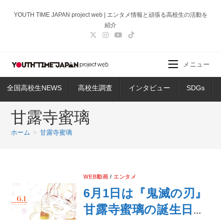
コ
YOUTH TIME JAPAN project web | エンタメ情報と頑張る高校生の活動を
ン
紹介
テ
ン
ツ
メニュー
へ
ス
全国高校生NEWS
高校生調査
インタビュー
SDGs
キ
ッ
甘露寺蜜璃
プ
ホーム
>
甘露寺蜜璃
WEB動画
/
エンタメ
6月1日は『鬼滅の刃』
甘露寺蜜璃の誕生日！