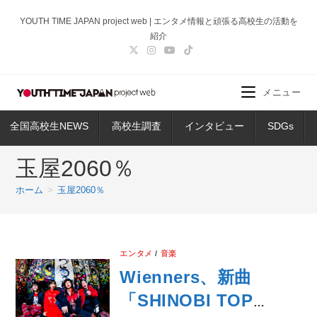
コ
YOUTH TIME JAPAN project web | エンタメ情報と頑張る高校生の活動を
ン
紹介
テ
ン
ツ
メニュー
へ
ス
全国高校生NEWS
高校生調査
インタビュー
SDGs
キ
ッ
玉屋2060％
プ
ホーム
>
玉屋2060％
エンタメ
/
音楽
Wienners、新曲
「SHINOBI TOP