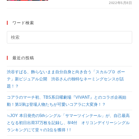
SECRET」6月8日発
2022年5月8日
売！TVアニメ『ニン
ジャラ』EDテーマに
ワード検索
決定！
最近の投稿
渋谷すばる、飾らないまま自分自身と向き合う「スカルプＤ ボー
テ」新ビジュアル公開 渋谷さんの独特なネーミングセンスが話
題！？
コアラのマーチ初、TBS系日曜劇場『VIVANT』とのコラボ企画始
動！第1弾は登場人物たちが可愛いコアラに大変身！？
≒JOY 本日発売の5thシングル「サマーツインテール」が、自己最高
となる初日出荷37万枚を記録し、8/4付 オリコンデイリーシングル
ランキングにて堂々の1位を獲得！!