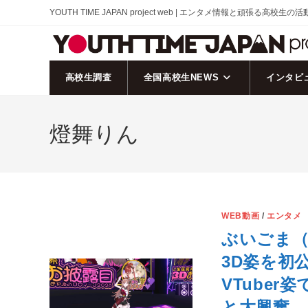
コ
YOUTH TIME JAPAN project web | エンタメ情報と頑張る高校生の
ン
テ
ン
ツ
高校生調査
全国高校生NEWS
インタビ
へ
ス
燈舞りん
キ
ッ
プ
WEB動画
/
エンタメ
ぶいごま（
3D姿を初
VTuber
と大興奮