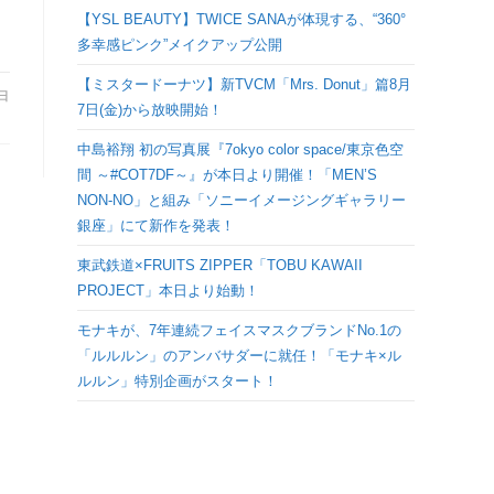
検
【YSL BEAUTY】TWICE SANAが体現する、“360°
多幸感ピンク”メイクアップ公開
索
【ミスタードーナツ】新TVCM「Mrs. Donut」篇8月
9日
7日(金)から放映開始！
を
中島裕翔 初の写真展『7okyo color space/東京色空
間 ～#COT7DF～』が本日より開催！「MEN’S
ト
NON-NO」と組み「ソニーイメージングギャラリー
銀座」にて新作を発表！
グ
東武鉄道×FRUITS ZIPPER「TOBU KAWAII
PROJECT」本日より始動！
ル
モナキが、7年連続フェイスマスクブランドNo.1の
「ルルルン」のアンバサダーに就任！「モナキ×ル
ルルン」特別企画がスタート！