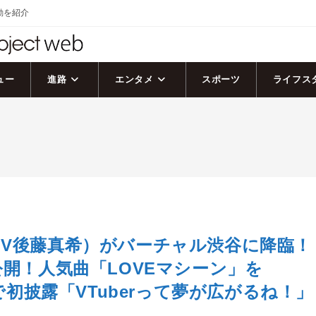
活動を紹介
ュー
進路
エンタメ
スポーツ
ライフス
V後藤真希）がバーチャル渋谷に降臨！
公開！人気曲「LOVEマシーン」を
姿で初披露「VTuberって夢が広がるね！」