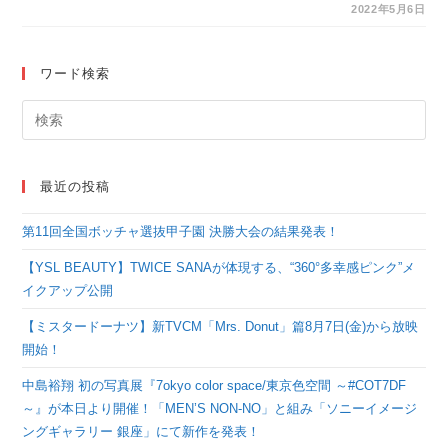
スト6名によるグルー
2022年5月6日
プ展「girls.」開催！
ワード検索
最近の投稿
第11回全国ボッチャ選抜甲子園 決勝大会の結果発表！
【YSL BEAUTY】TWICE SANAが体現する、“360°多幸感ピンク”メ
イクアップ公開
【ミスタードーナツ】新TVCM「Mrs. Donut」篇8月7日(金)から放映
開始！
中島裕翔 初の写真展『7okyo color space/東京色空間 ～#COT7DF
～』が本日より開催！「MEN’S NON-NO」と組み「ソニーイメージ
ングギャラリー 銀座」にて新作を発表！