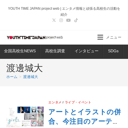
コ
YOUTH TIME JAPAN project web | エンタメ情報と頑張る高校生の活動を
ン
紹介
テ
ン
ツ
メニュー
へ
ス
全国高校生NEWS
高校生調査
インタビュー
SDGs
キ
ッ
渡邊城大
プ
ホーム
>
渡邊城大
エンタメ
/
ライブ・イベント
アートとイラストの併
合、今注目のアーティ