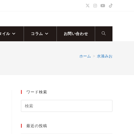
タイル
コラム
お問い合わせ
ウ
ェ
ホーム
>
水湊みお
ブ
サ
ワード検索
イ
ト
の
最近の投稿