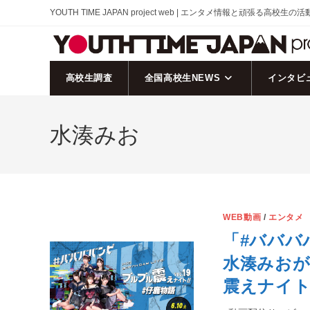
コ
YOUTH TIME JAPAN project web | エンタメ情報と頑張る高校生の
ン
テ
ン
ツ
高校生調査
全国高校生NEWS
インタビ
へ
ス
水湊みお
キ
ッ
プ
WEB動画
/
エンタメ
「#バババ
水湊みおが
震えナイト！V