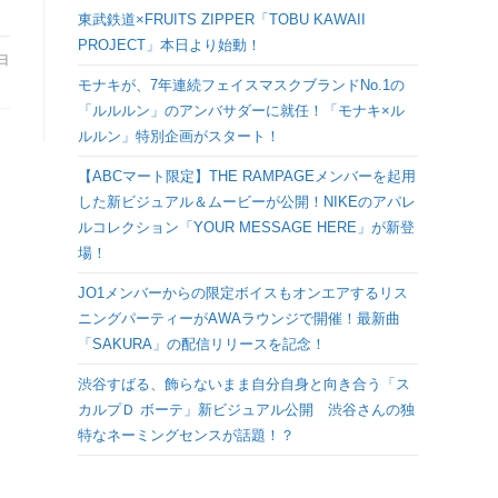
検
東武鉄道×FRUITS ZIPPER「TOBU KAWAII
PROJECT」本日より始動！
9日
索
モナキが、7年連続フェイスマスクブランドNo.1の
「ルルルン」のアンバサダーに就任！「モナキ×ル
を
ルルン」特別企画がスタート！
【ABCマート限定】THE RAMPAGEメンバーを起用
ト
した新ビジュアル＆ムービーが公開！NIKEのアパレ
ルコレクション「YOUR MESSAGE HERE」が新登
グ
場！
JO1メンバーからの限定ボイスもオンエアするリス
ル
ニングパーティーがAWAラウンジで開催！最新曲
「SAKURA」の配信リリースを記念！
渋谷すばる、飾らないまま自分自身と向き合う「ス
カルプＤ ボーテ」新ビジュアル公開 渋谷さんの独
特なネーミングセンスが話題！？