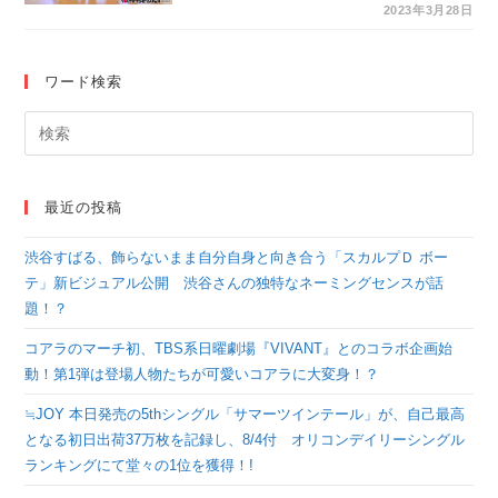
部門でパフォーマンス
2023年3月28日
を披露！＜USA
School&College
ワード検索
Nationals 2023-全国
選手権大会-＞
最近の投稿
渋谷すばる、飾らないまま自分自身と向き合う「スカルプＤ ボー
テ」新ビジュアル公開 渋谷さんの独特なネーミングセンスが話
題！？
コアラのマーチ初、TBS系日曜劇場『VIVANT』とのコラボ企画始
動！第1弾は登場人物たちが可愛いコアラに大変身！？
≒JOY 本日発売の5thシングル「サマーツインテール」が、自己最高
となる初日出荷37万枚を記録し、8/4付 オリコンデイリーシングル
ランキングにて堂々の1位を獲得！!