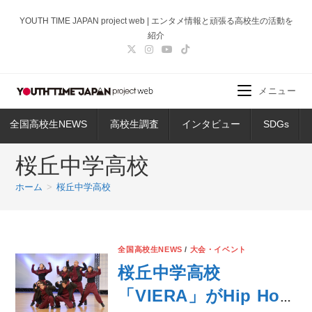
コ
YOUTH TIME JAPAN project web | エンタメ情報と頑張る高校生の活動を
ン
紹介
テ
ン
ツ
メニュー
へ
ス
全国高校生NEWS
高校生調査
インタビュー
SDGs
キ
ッ
桜丘中学高校
プ
ホーム
>
桜丘中学高校
全国高校生NEWS
/
大会・イベント
桜丘中学高校
「VIERA」がHip Hop