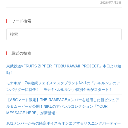
る俳優・松原凛の初写
2026年7月1日
真集が発売決定！ 木登
り＆刀を振りかざす迫
ワード検索
力のカットを先行公開
最近の投稿
東武鉄道×FRUITS ZIPPER「TOBU KAWAII PROJECT」本日より始
動！
モナキが、7年連続フェイスマスクブランドNo.1の「ルルルン」のア
ンバサダーに就任！「モナキ×ルルルン」特別企画がスタート！
【ABCマート限定】THE RAMPAGEメンバーを起用した新ビジュア
ル＆ムービーが公開！NIKEのアパレルコレクション「YOUR
MESSAGE HERE」が新登場！
JO1メンバーからの限定ボイスもオンエアするリスニングパーティー