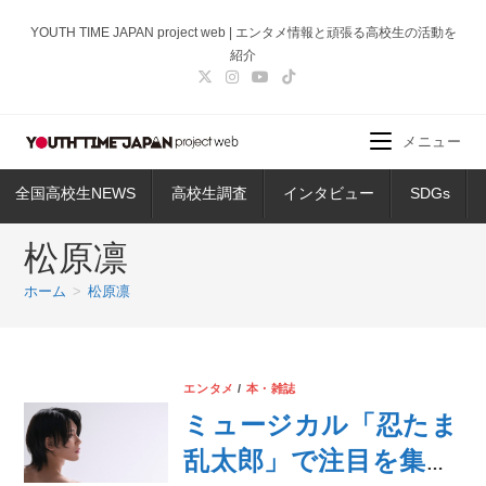
コ
YOUTH TIME JAPAN project web | エンタメ情報と頑張る高校生の活動を
ン
紹介
テ
ン
ツ
メニュー
へ
ス
全国高校生NEWS
高校生調査
インタビュー
SDGs
キ
ッ
松原凛
プ
ホーム
>
松原凛
エンタメ
/
本・雑誌
ミュージカル「忍たま
乱太郎」で注目を集め