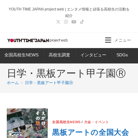
コ
YOUTH TIME JAPAN project web | エンタメ情報と頑張る高校生の活動を
ン
紹介
テ
ン
ツ
メニュー
へ
ス
全国高校生NEWS
高校生調査
インタビュー
SDGs
キ
ッ
日学・黒板アート甲子園Ⓡ
プ
ホーム
>
日学・黒板アート甲子園Ⓡ
全国高校生NEWS
/
大会・イベント
黒板アートの全国大会