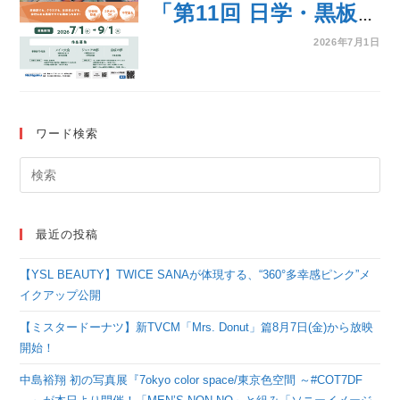
「第11回 日学・黒板
アート甲子園Ⓡ」本日
2026年7月1日
よりエントリー開始！
ワード検索
最近の投稿
【YSL BEAUTY】TWICE SANAが体現する、“360°多幸感ピンク”メ
イクアップ公開
【ミスタードーナツ】新TVCM「Mrs. Donut」篇8月7日(金)から放映
開始！
中島裕翔 初の写真展『7okyo color space/東京色空間 ～#COT7DF