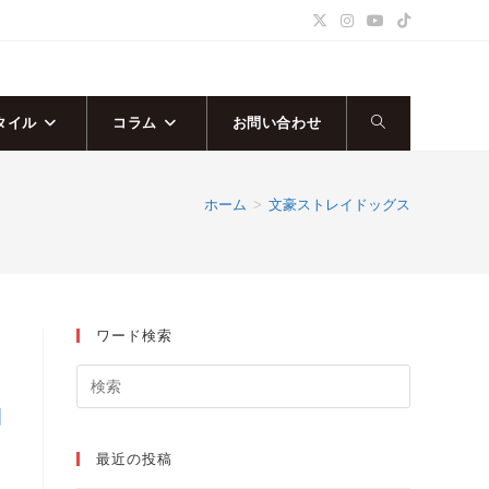
タイル
コラム
お問い合わせ
ウ
ェ
ホーム
>
文豪ストレイドッグス
ブ
サ
ワード検索
イ
ト
コ
の
最近の投稿