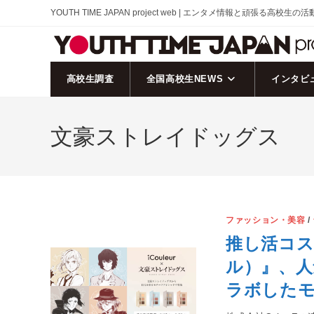
コ
YOUTH TIME JAPAN project web | エンタメ情報と頑張る高校生の
ン
テ
ン
ツ
高校生調査
全国高校生NEWS
インタビ
へ
ス
文豪ストレイドッグス
キ
ッ
プ
ファッション・美容
/
推し活コス
ル）』、
ラボした