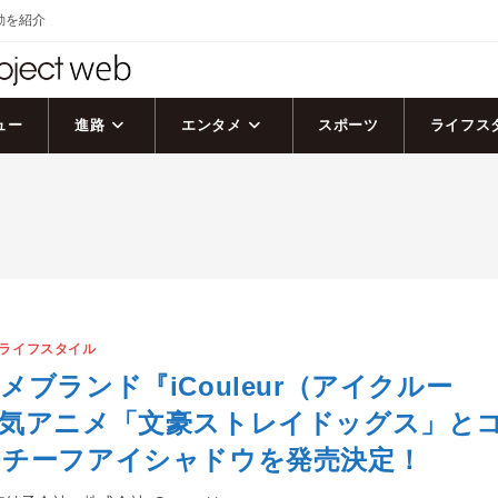
活動を紹介
ュー
進路
エンタメ
スポーツ
ライフス
ライフスタイル
メブランド『iCouleur（アイクルー
人気アニメ「文豪ストレイドッグス」と
モチーフアイシャドウを発売決定！