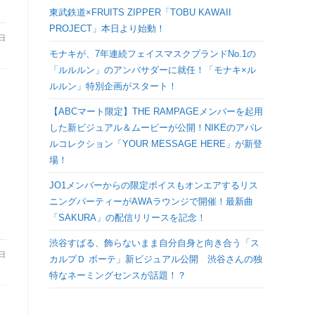
検
東武鉄道×FRUITS ZIPPER「TOBU KAWAII
PROJECT」本日より始動！
1日
索
モナキが、7年連続フェイスマスクブランドNo.1の
「ルルルン」のアンバサダーに就任！「モナキ×ル
を
ルルン」特別企画がスタート！
【ABCマート限定】THE RAMPAGEメンバーを起用
ト
した新ビジュアル＆ムービーが公開！NIKEのアパレ
ルコレクション「YOUR MESSAGE HERE」が新登
グ
場！
JO1メンバーからの限定ボイスもオンエアするリス
ル
ニングパーティーがAWAラウンジで開催！最新曲
「SAKURA」の配信リリースを記念！
渋谷すばる、飾らないまま自分自身と向き合う「ス
8日
カルプＤ ボーテ」新ビジュアル公開 渋谷さんの独
特なネーミングセンスが話題！？