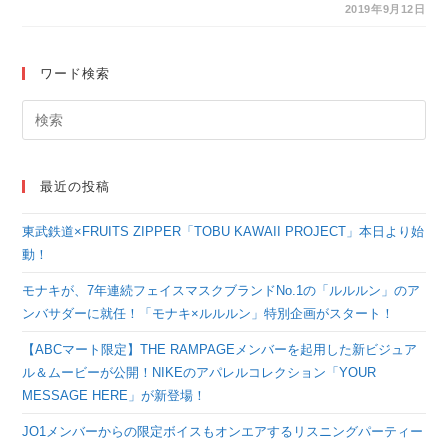
農業高等学校 鹿踊部に
2019年9月12日
よる案山子踊の練習を
ジーっと見
ワード検索
最近の投稿
東武鉄道×FRUITS ZIPPER「TOBU KAWAII PROJECT」本日より始
動！
モナキが、7年連続フェイスマスクブランドNo.1の「ルルルン」のア
ンバサダーに就任！「モナキ×ルルルン」特別企画がスタート！
【ABCマート限定】THE RAMPAGEメンバーを起用した新ビジュア
ル＆ムービーが公開！NIKEのアパレルコレクション「YOUR
MESSAGE HERE」が新登場！
JO1メンバーからの限定ボイスもオンエアするリスニングパーティー