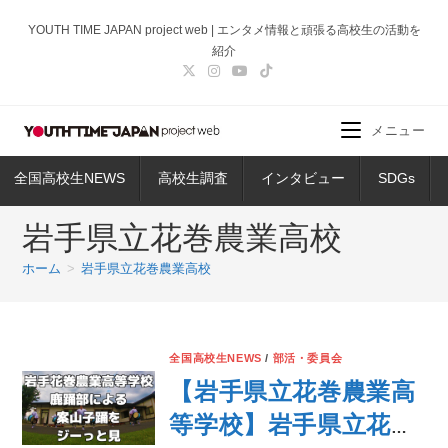
コ
YOUTH TIME JAPAN project web | エンタメ情報と頑張る高校生の活動を
ン
紹介
テ
ン
ツ
メニュー
へ
ス
全国高校生NEWS
高校生調査
インタビュー
SDGs
キ
ッ
岩手県立花巻農業高校
プ
ホーム
>
岩手県立花巻農業高校
全国高校生NEWS
/
部活・委員会
【岩手県立花巻農業高
等学校】岩手県立花巻