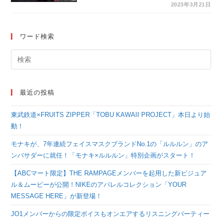
露！＜高校ストリート
2023年3月21日
ダンス選手権2023＞
ワード検索
最近の投稿
東武鉄道×FRUITS ZIPPER「TOBU KAWAII PROJECT」本日より始
動！
モナキが、7年連続フェイスマスクブランドNo.1の「ルルルン」のア
ンバサダーに就任！「モナキ×ルルルン」特別企画がスタート！
【ABCマート限定】THE RAMPAGEメンバーを起用した新ビジュア
ル＆ムービーが公開！NIKEのアパレルコレクション「YOUR
MESSAGE HERE」が新登場！
JO1メンバーからの限定ボイスもオンエアするリスニングパーティー