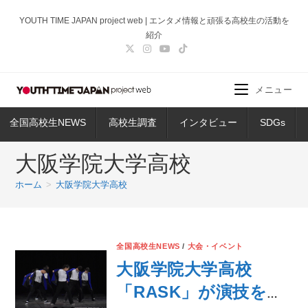
コ
YOUTH TIME JAPAN project web | エンタメ情報と頑張る高校生の活動を
ン
紹介
テ
ン
ツ
メニュー
へ
ス
全国高校生NEWS
高校生調査
インタビュー
SDGs
キ
ッ
大阪学院大学高校
プ
ホーム
>
大阪学院大学高校
全国高校生NEWS
/
大会・イベント
大阪学院大学高校
「RASK」が演技を披