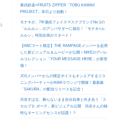
検
東武鉄道×FRUITS ZIPPER「TOBU KAWAII
PROJECT」本日より始動！
索
モナキが、7年連続フェイスマスクブランドNo.1の
0日
「ルルルン」のアンバサダーに就任！「モナキ×ル
を
ルルン」特別企画がスタート！
【ABCマート限定】THE RAMPAGEメンバーを起用
ト
した新ビジュアル＆ムービーが公開！NIKEのアパレ
ルコレクション「YOUR MESSAGE HERE」が新登
グ
場！
JO1メンバーからの限定ボイスもオンエアするリス
ル
ニングパーティーがAWAラウンジで開催！最新曲
「SAKURA」の配信リリースを記念！
渋谷すばる、飾らないまま自分自身と向き合う「ス
カルプＤ ボーテ」新ビジュアル公開 渋谷さんの独
特なネーミングセンスが話題！？