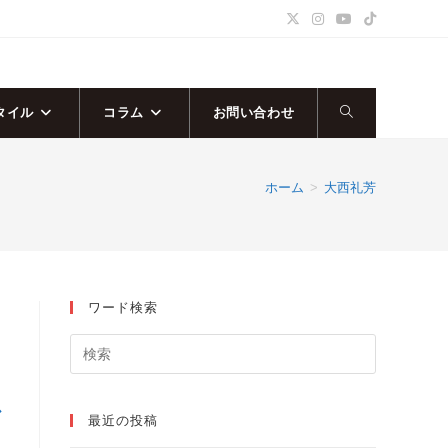
タイル
コラム
お問い合わせ
ウ
ェ
ホーム
>
大西礼芳
ブ
サ
ワード検索
イ
ト
で
の
最近の投稿