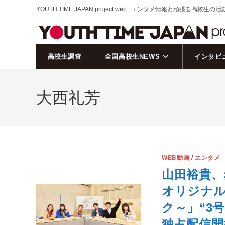
コ
YOUTH TIME JAPAN project web | エンタメ情報と頑張る高校生の
ン
テ
ン
ツ
高校生調査
全国高校生NEWS
インタビ
へ
ス
大西礼芳
キ
ッ
プ
WEB動画
/
エンタメ
山田裕貴、赤
オリジナ
ク～」“3号
独占配信開