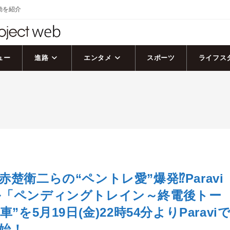
活動を紹介
ュー
進路
エンタメ
スポーツ
ライフス
楚衛二らの“ペントレ愛”爆発⁉Paravi
ル「ペンディングトレイン～終電後トー
車”を5月19日(金)22時54分よりParavi
始！