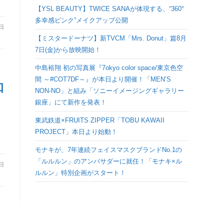
検
【YSL BEAUTY】TWICE SANAが体現する、“360°
多幸感ピンク”メイクアップ公開
9日
索
【ミスタードーナツ】新TVCM「Mrs. Donut」篇8月
7日(金)から放映開始！
を
中島裕翔 初の写真展『7okyo color space/東京色空
間 ～#COT7DF～』が本日より開催！「MEN’S
ト
知
NON-NO」と組み「ソニーイメージングギャラリー
）
銀座」にて新作を発表！
グ
東武鉄道×FRUITS ZIPPER「TOBU KAWAII
PROJECT」本日より始動！
ル
モナキが、7年連続フェイスマスクブランドNo.1の
「ルルルン」のアンバサダーに就任！「モナキ×ル
3日
ルルン」特別企画がスタート！