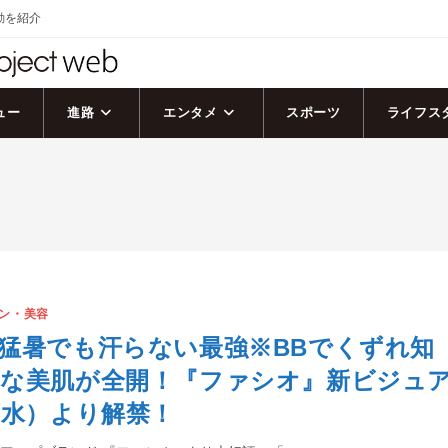
活動を紹介
ュー
進路
エンタメ
スポーツ
ライフス
ン・美容
猛暑でも汗らない最強※BBでくずれ知
然な美肌が全開！『ファシオ』新ビジュ
（水）より解禁！