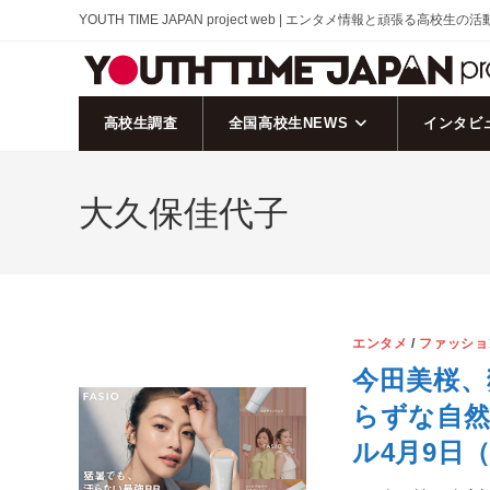
コ
YOUTH TIME JAPAN project web | エンタメ情報と頑張る高校生の
ン
テ
ン
ツ
高校生調査
全国高校生NEWS
インタビ
へ
ス
大久保佳代子
キ
ッ
プ
エンタメ
/
ファッショ
今田美桜、
らずな自
ル4月9日