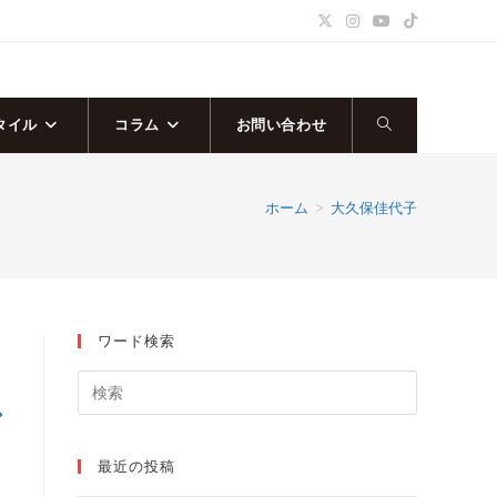
タイル
コラム
お問い合わせ
ウ
ェ
ホーム
>
大久保佳代子
ブ
サ
ワード検索
イ
ト
ア
の
最近の投稿