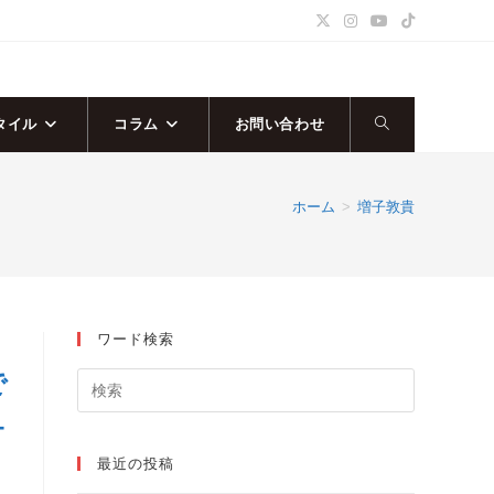
タイル
コラム
お問い合わせ
ウ
ェ
ホーム
>
増子敦貴
ブ
サ
ワード検索
イ
で
ト
ュ
の
最近の投稿