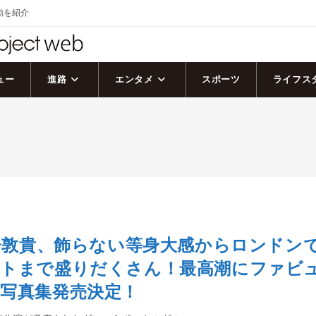
活動を紹介
ュー
進路
エンタメ
スポーツ
ライフス
増子敦貴、飾らない等身大感からロンドン
ットまで盛りだくさん！最高潮にファビ
写真集発売決定！