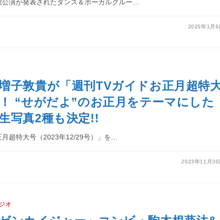
道館公演が発表されたダンス＆ボーカルグルー…
2025年1月
増子敦貴が「週刊TVガイドお正月超特
！ “せがだよ”のお正月をテーマにした
生写真2種も決定!!
月超特大号（2023年12/29号）」を…
2023年11月3
ジオ