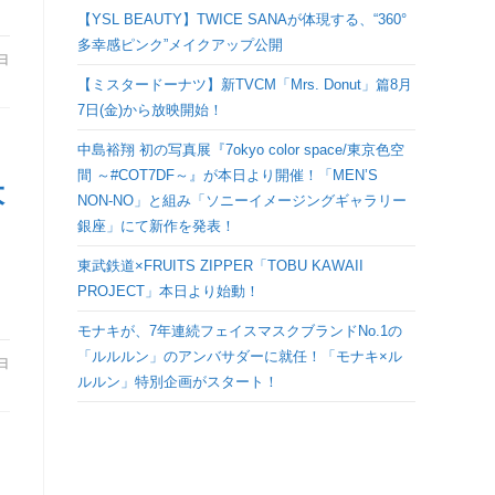
検
【YSL BEAUTY】TWICE SANAが体現する、“360°
多幸感ピンク”メイクアップ公開
6日
索
【ミスタードーナツ】新TVCM「Mrs. Donut」篇8月
7日(金)から放映開始！
を
中島裕翔 初の写真展『7okyo color space/東京色空
間 ～#COT7DF～』が本日より開催！「MEN’S
ト
大
NON-NO」と組み「ソニーイメージングギャラリー
銀座」にて新作を発表！
グ
東武鉄道×FRUITS ZIPPER「TOBU KAWAII
PROJECT」本日より始動！
ル
モナキが、7年連続フェイスマスクブランドNo.1の
「ルルルン」のアンバサダーに就任！「モナキ×ル
0日
ルルン」特別企画がスタート！