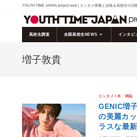
コ
YOUTH TIME JAPAN project web | エンタメ情報と頑張る高校生の
ン
テ
ン
ツ
高校生調査
全国高校生NEWS
インタビ
へ
ス
増子敦貴
キ
ッ
プ
エンタメ
/
本・雑誌
GENIC
の美麗カ
ラスな最新