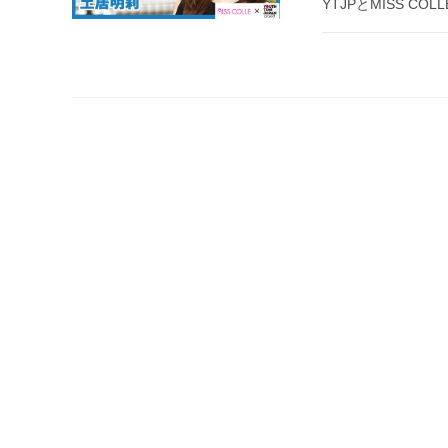
YTJPとMISS C