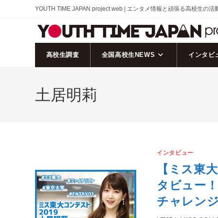
コ
YOUTH TIME JAPAN project web | エンタメ情報と頑張る高校生の
ン
テ
ン
ツ
高校生調査
全国高校生NEWS
インタビ
へ
ス
土居明莉
キ
ッ
プ
インタビュー
【ミス東大
タビュー
チャレン