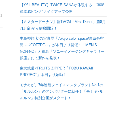
検
【YSL BEAUTY】TWICE SANAが体現する、“360°
多幸感ピンク”メイクアップ公開
3日
索
【ミスタードーナツ】新TVCM「Mrs. Donut」篇8月
7日(金)から放映開始！
を
中島裕翔 初の写真展『7okyo color space/東京色空
間 ～#COT7DF～』が本日より開催！「MEN’S
ト
NON-NO」と組み「ソニーイメージングギャラリー
銀座」にて新作を発表！
グ
東武鉄道×FRUITS ZIPPER「TOBU KAWAII
PROJECT」本日より始動！
ル
モナキが、7年連続フェイスマスクブランドNo.1の
「ルルルン」のアンバサダーに就任！「モナキ×ル
ルルン」特別企画がスタート！