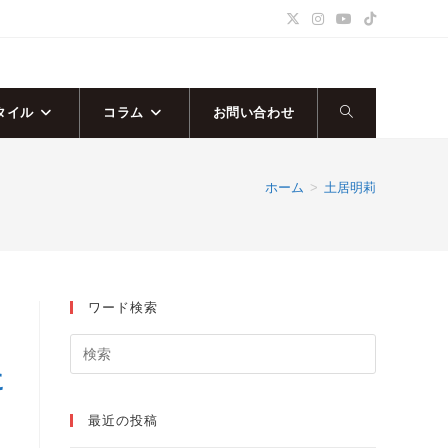
タイル
コラム
お問い合わせ
ウ
ェ
ホーム
>
土居明莉
ブ
サ
ワード検索
イ
ト
に
の
最近の投稿