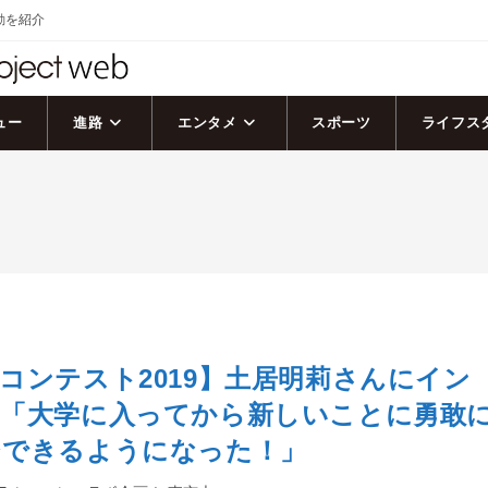
活動を紹介
ュー
進路
エンタメ
スポーツ
ライフス
コンテスト2019】土居明莉さんにイン
！「大学に入ってから新しいことに勇敢
ジできるようになった！」