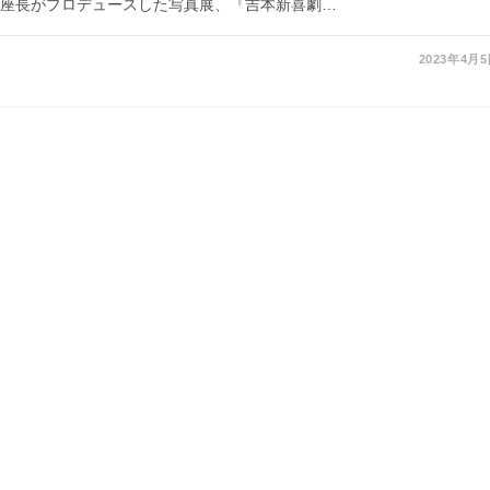
藍座長がプロデュースした写真展、『吉本新喜劇…
2023年4月