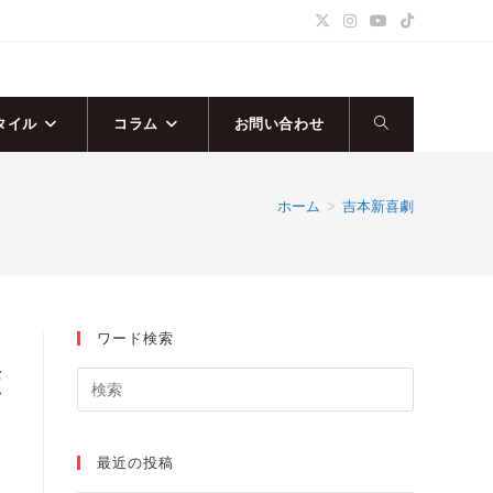
タイル
コラム
お問い合わせ
ウ
ェ
ホーム
>
吉本新喜劇
ブ
サ
ワード検索
イ
藍
ト
の
最近の投稿