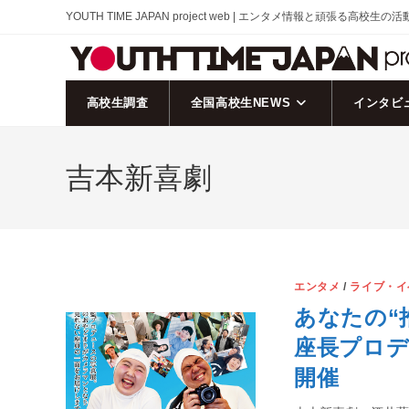
コ
YOUTH TIME JAPAN project web | エンタメ情報と頑張る高校生の
ン
テ
ン
ツ
高校生調査
全国高校生NEWS
インタビ
へ
ス
吉本新喜劇
キ
ッ
プ
エンタメ
/
ライブ・イ
あなたの“
座長プロデュ
開催