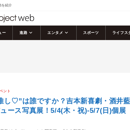
活動を紹介
ュー
進路
エンタメ
スポーツ
ライフス
ベント
推し♡”は誰ですか？吉本新喜劇・酒井
ース写真展！5/4(木・祝)-5/7(日)個展