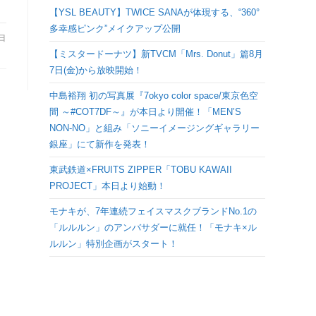
検
【YSL BEAUTY】TWICE SANAが体現する、“360°
多幸感ピンク”メイクアップ公開
5日
索
【ミスタードーナツ】新TVCM「Mrs. Donut」篇8月
7日(金)から放映開始！
を
中島裕翔 初の写真展『7okyo color space/東京色空
間 ～#COT7DF～』が本日より開催！「MEN’S
ト
NON-NO」と組み「ソニーイメージングギャラリー
銀座」にて新作を発表！
グ
東武鉄道×FRUITS ZIPPER「TOBU KAWAII
PROJECT」本日より始動！
ル
モナキが、7年連続フェイスマスクブランドNo.1の
「ルルルン」のアンバサダーに就任！「モナキ×ル
ルルン」特別企画がスタート！