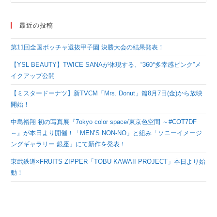
最近の投稿
第11回全国ボッチャ選抜甲子園 決勝大会の結果発表！
【YSL BEAUTY】TWICE SANAが体現する、“360°多幸感ピンク”メ
イクアップ公開
【ミスタードーナツ】新TVCM「Mrs. Donut」篇8月7日(金)から放映
開始！
中島裕翔 初の写真展『7okyo color space/東京色空間 ～#COT7DF
～』が本日より開催！「MEN’S NON-NO」と組み「ソニーイメージ
ングギャラリー 銀座」にて新作を発表！
東武鉄道×FRUITS ZIPPER「TOBU KAWAII PROJECT」本日より始
動！