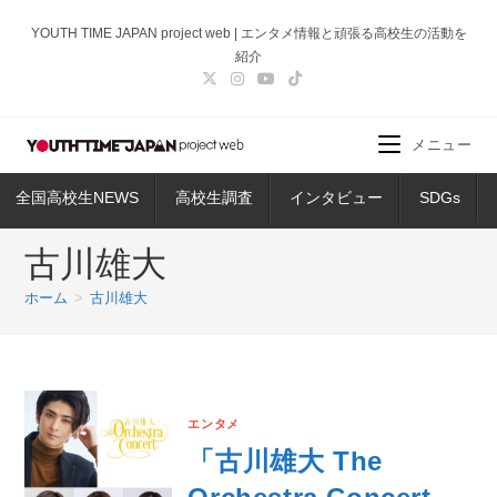
コ
YOUTH TIME JAPAN project web | エンタメ情報と頑張る高校生の活動を
ン
紹介
テ
ン
ツ
メニュー
へ
ス
全国高校生NEWS
高校生調査
インタビュー
SDGs
キ
ッ
古川雄大
プ
ホーム
>
古川雄大
エンタメ
「古川雄大 The