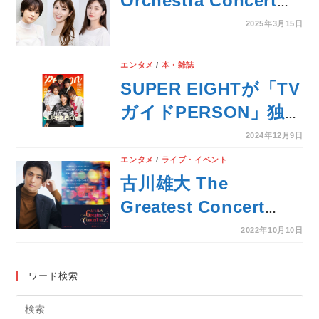
Orchestra Concert」
初のフルオーケストラ
2025年3月15日
コンサート開催決
エンタメ
/
本・雑誌
定！！
SUPER EIGHTが「TV
ガイドPERSON」独占
座談会で語るデビュー
2024年12月9日
20周年。「今が一番メ
エンタメ
/
ライブ・イベント
ンバーのことが好き」
古川雄大 The
Greatest Concert
vol.2 -A Musical
2022年10月10日
Journey-待望のシリ
ーズ第二弾が開催決
ワード検索
定！