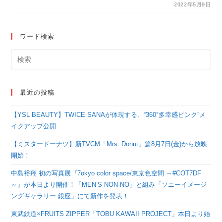
ORANGE～』の声優
2022年5月9日
ユニット「SMILE
PRINCESS」の2度目
ワード検索
の単独ライブが開催決
定！
最近の投稿
【YSL BEAUTY】TWICE SANAが体現する、“360°多幸感ピンク”メ
イクアップ公開
【ミスタードーナツ】新TVCM「Mrs. Donut」篇8月7日(金)から放映
開始！
中島裕翔 初の写真展『7okyo color space/東京色空間 ～#COT7DF
～』が本日より開催！「MEN’S NON-NO」と組み「ソニーイメージ
ングギャラリー 銀座」にて新作を発表！
東武鉄道×FRUITS ZIPPER「TOBU KAWAII PROJECT」本日より始