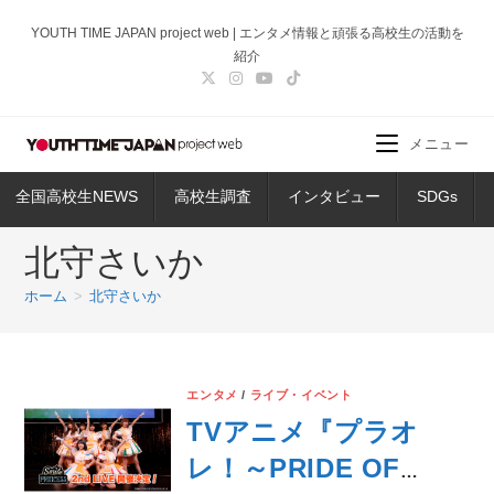
コ
YOUTH TIME JAPAN project web | エンタメ情報と頑張る高校生の活動を
ン
紹介
テ
ン
ツ
メニュー
へ
ス
全国高校生NEWS
高校生調査
インタビュー
SDGs
キ
ッ
北守さいか
プ
ホーム
>
北守さいか
エンタメ
/
ライブ・イベント
TVアニメ『プラオ
レ！～PRIDE OF