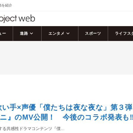
活動を紹介
ュー
進路
エンタメ
スポーツ
ライフス
歌い手×声優「僕たちは夜な夜な」第３弾
ニ』のMV公開！ 今後のコラボ発表も
する共感性ドラマコンテンツ『僕…