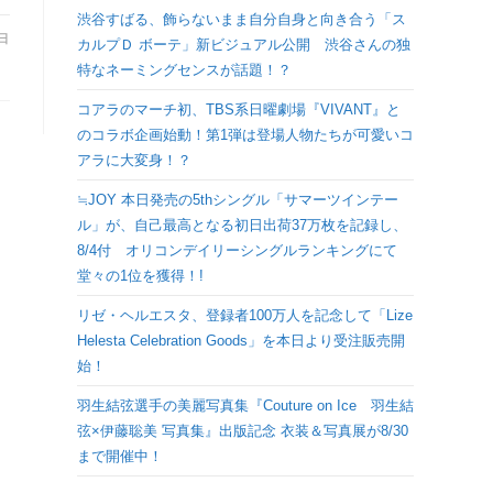
検
渋谷すばる、飾らないまま自分自身と向き合う「ス
8日
カルプＤ ボーテ」新ビジュアル公開 渋谷さんの独
特なネーミングセンスが話題！？
索
コアラのマーチ初、TBS系日曜劇場『VIVANT』と
を
のコラボ企画始動！第1弾は登場人物たちが可愛いコ
アラに大変身！？
ト
≒JOY 本日発売の5thシングル「サマーツインテー
ル」が、自己最高となる初日出荷37万枚を記録し、
グ
8/4付 オリコンデイリーシングルランキングにて
堂々の1位を獲得！!
ル
リゼ・ヘルエスタ、登録者100万人を記念して「Lize
Helesta Celebration Goods」を本日より受注販売開
始！
羽生結弦選手の美麗写真集『Couture on Ice 羽生結
弦×伊藤聡美 写真集』出版記念 衣装＆写真展が8/30
まで開催中！