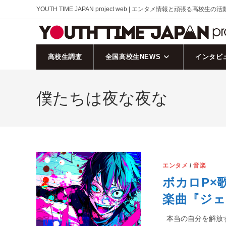
コ
YOUTH TIME JAPAN project web | エンタメ情報と頑張る高校生の
ン
テ
ン
ツ
高校生調査
全国高校生NEWS
インタビ
へ
ス
僕たちは夜な夜な
キ
ッ
プ
エンタメ
/
音楽
ボカロP×
楽曲『ジェ
本当の自分を解放