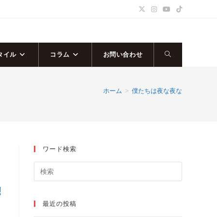
タイル
コラム
お問い合わせ
ウ
ェ
ホーム
>
僕たちは夜な夜な
ブ
サ
ワード検索
イ
ト
‼
の
最近の投稿