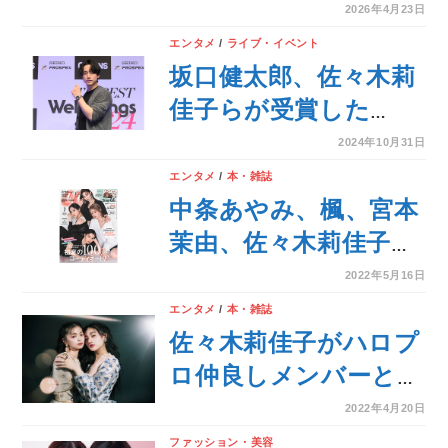
届ける新サービス
2026年4月23日
「KotoUta」4月23日
エンタメ
/
ライブ・イベント
提供開始！
坂口健太郎、佐々木莉
佳子らが受賞した
OCEANS Feel So
2024年10月31日
Good AWARD 「The
エンタメ
/
本・雑誌
BEST Wellbeings
中条あやみ、楓、宮本
2024」受賞者披露セレ
茉由、佐々木莉佳子、
モニーが開催！
○○○で表紙勝ち取りま
2022年5月16日
した！
エンタメ
/
本・雑誌
佐々木莉佳子がハロプ
ロ仲良しメンバーとフ
ァッションユニット！
2022年4月20日
加賀 楓、上國料萌衣、
ファッション・美容