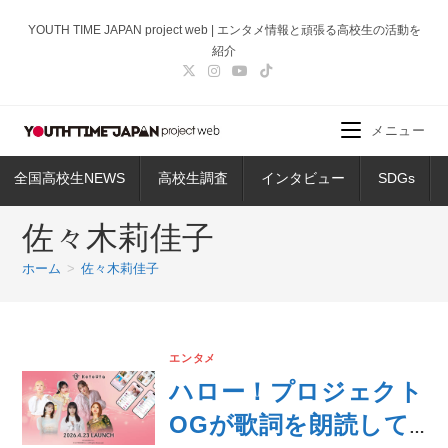
コ
YOUTH TIME JAPAN project web | エンタメ情報と頑張る高校生の活動を
ン
紹介
テ
ン
ツ
メニュー
へ
ス
全国高校生NEWS
高校生調査
インタビュー
SDGs
キ
ッ
佐々木莉佳子
プ
ホーム
>
佐々木莉佳子
エンタメ
ハロー！プロジェクト
OGが歌詞を朗読して