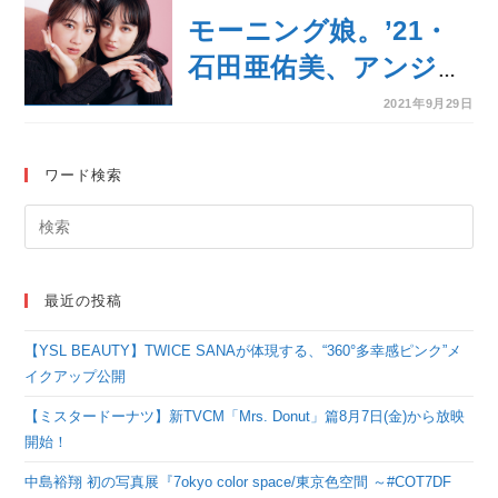
秋山眞緒と神ショット
モーニング娘。’21・
公開！
石田亜佑美、アンジュ
ルム・佐々木莉佳子、
2021年9月29日
『CanCam』で「シス
ターフッド」な関係。
ワード検索
グループの垣根を越え
た「伊達姉妹」！
最近の投稿
【YSL BEAUTY】TWICE SANAが体現する、“360°多幸感ピンク”メ
イクアップ公開
【ミスタードーナツ】新TVCM「Mrs. Donut」篇8月7日(金)から放映
開始！
中島裕翔 初の写真展『7okyo color space/東京色空間 ～#COT7DF